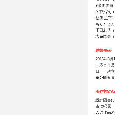
●審査委員
矢萩浩次（
務所 主宰
もりわじん
千田若菜（
志布隆夫（
結果発表
2016年3
※応募作品
日、一次審
※公開審査
著作権の
設計図書に
市に帰属
入選作品の