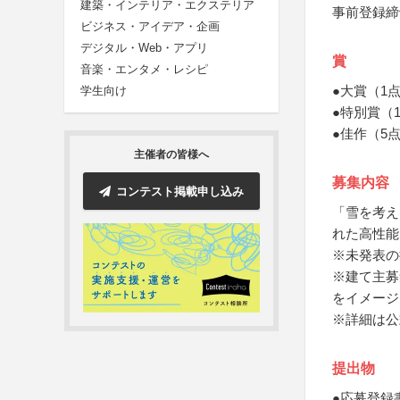
建築・インテリア・エクステリア
事前登録締
ビジネス・アイデア・企画
デジタル・Web・アプリ
賞
音楽・エンタメ・レシピ
●大賞（1
学生向け
●特別賞（
●佳作（5
主催者の皆様へ
募集内容
コンテスト掲載申し込み
「雪を考え
れた高性能
※未発表の
※建て主募
をイメージ
※詳細は公
提出物
●応募登録