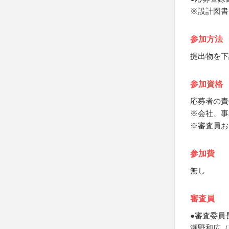
※設計図書
参加方法
提出物を下
参加資格
応募者の責
※会社、事
※審査員お
参加費
無し
審査員
●審査委員
瀬野和広（