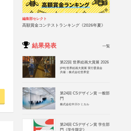
編集部セレクト
高額賞金コンテストランキング《2026年夏》
結果発表
一覧
第22回 世界絵画大賞展 2026
[PR]
世界絵画大賞展 実行委員会
共催：株式会社世界堂
第24回 CSデザイン賞 一般部
門
株式会社中川ケミカル
第24回 CSデザイン賞 学生部
門《学生限定》