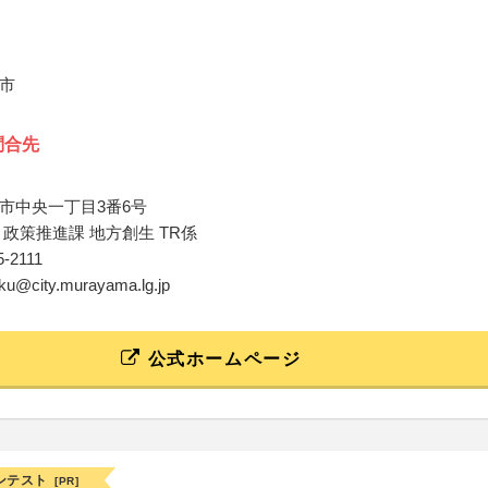
市
問合先
市中央一丁目3番6号
 政策推進課 地方創生 TR係
55-2111
aku@city.murayama.lg.jp
公式ホームページ
ンテスト
[PR]