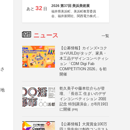
2026 第37回 美浜美術展
32
あと
日
福井県美浜町、美浜町教育委員
会、福井新聞社、関西電力株式会
社
ニュース
一覧
【公募情報】カインズ×コク
ヨ×VUILDがタッグ、家具・
木工品デザインコンペティシ
ョン「CDM Digi Fab
計さ
COMPETITION 2026」を初
開催
乾久美子や藤本壮介らが登
譲地
壇、「長谷工 住まいのデザ
インコンペティション 20回
記念 特別講演会」が8月19日
に開催
[PR]
【公募情報】大賞賞金100万
円！学生向け創作コンテスト