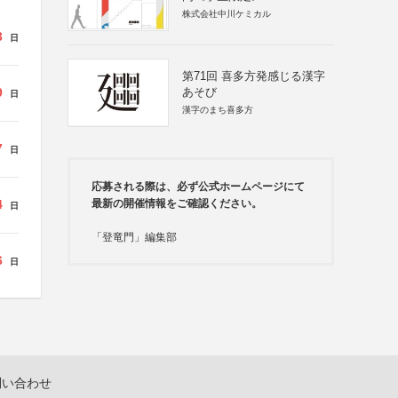
株式会社中川ケミカル
3
日
第71回 喜多方発感じる漢字
9
あそび
日
漢字のまち喜多方
7
日
応募される際は、必ず公式ホームページにて
4
最新の開催情報をご確認ください。
日
「登竜門」編集部
6
日
問い合わせ