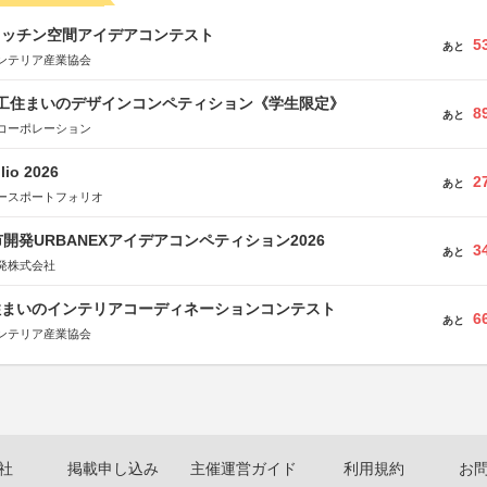
キッチン空間アイデアコンテスト
5
あと
ンテリア産業協会
谷工住まいのデザインコンペティション《学生限定》
8
あと
コーポレーション
lio 2026
2
あと
ースポートフォリオ
開発URBANEXアイデアコンペティション2026
3
あと
発株式会社
住まいのインテリアコーディネーションコンテスト
6
あと
ンテリア産業協会
社
掲載申し込み
主催運営ガイド
利用規約
お