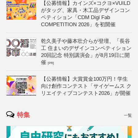
【公募情報】カインズ×コクヨ×VUILD
がタッグ、家具・木工品デザインコン
ペティション「CDM Digi Fab
COMPETITION 2026」を初開催
乾久美子や藤本壮介らが登壇、「長谷
工 住まいのデザインコンペティション
20回記念 特別講演会」が8月19日に開
催
[PR]
【公募情報】大賞賞金100万円！学生
向け創作コンテスト「サイゲームス ク
リエイティブコンテスト2026」が開催
特集
一覧