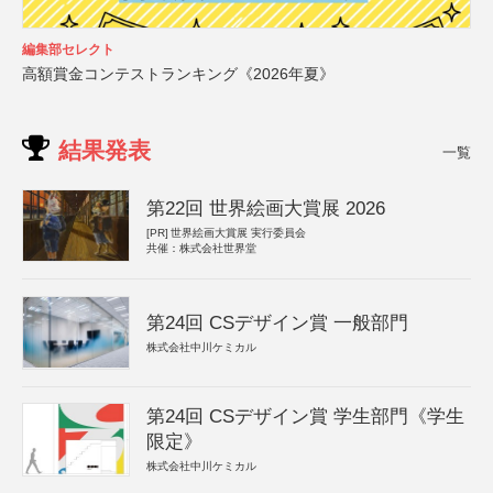
編集部セレクト
高額賞金コンテストランキング《2026年夏》
結果発表
一覧
第22回 世界絵画大賞展 2026
[PR]
世界絵画大賞展 実行委員会
共催：株式会社世界堂
第24回 CSデザイン賞 一般部門
株式会社中川ケミカル
第24回 CSデザイン賞 学生部門《学生
限定》
株式会社中川ケミカル