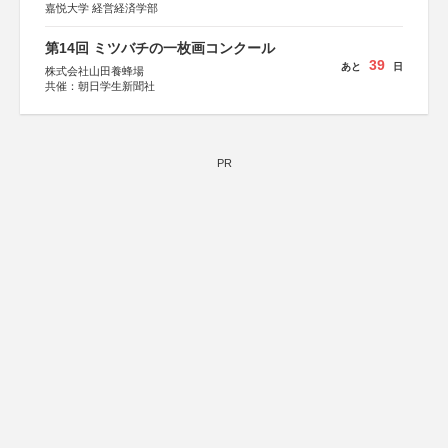
嘉悦大学 経営経済学部
第14回 ミツバチの一枚画コンクール
39
あと
日
株式会社山田養蜂場
共催：朝日学生新聞社
PR