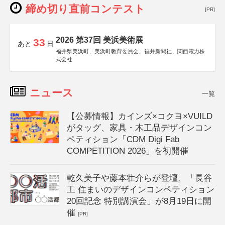
締め切り直前コンテスト
[PR]
2026 第37回 美浜美術展
33
あと
日
福井県美浜町、美浜町教育委員会、福井新聞社、関西電力株
式会社
ニュース
一覧
【公募情報】カインズ×コクヨ×VUILD
がタッグ、家具・木工品デザインコン
ペティション「CDM Digi Fab
COMPETITION 2026」を初開催
乾久美子や藤本壮介らが登壇、「長谷
工 住まいのデザインコンペティション
20回記念 特別講演会」が8月19日に開
催
[PR]