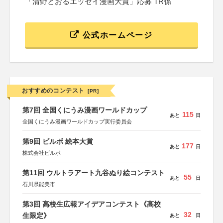
「清野とおるエッセイ漫画大賞」応募 TR係
公式ホームページ
おすすめのコンテスト
[PR]
第7回 全国くにうみ漫画ワールドカップ
115
あと
日
全国くにうみ漫画ワールドカップ実行委員会
第9回 ビルボ 絵本大賞
177
あと
日
株式会社ビルボ
第11回 ウルトラアート九谷ぬり絵コンテスト
55
あと
日
石川県能美市
第3回 高校生広報アイデアコンテスト《高校
32
生限定》
あと
日