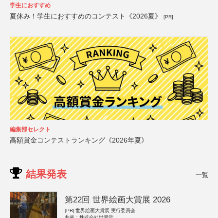
学生におすすめ
夏休み！学生におすすめのコンテスト《2026夏》
[PR]
編集部セレクト
高額賞金コンテストランキング《2026年夏》
結果発表
一覧
第22回 世界絵画大賞展 2026
[PR]
世界絵画大賞展 実行委員会
共催：株式会社世界堂