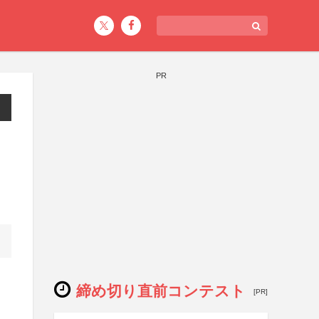
PR
締め切り直前コンテスト
[PR]