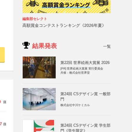
編集部セレクト
高額賞金コンテストランキング《2026年夏》
結果発表
一覧
第22回 世界絵画大賞展 2026
[PR]
世界絵画大賞展 実行委員会
共催：株式会社世界堂
第24回 CSデザイン賞 一般部
門
0
日
株式会社中川ケミカル
7
日
第24回 CSデザイン賞 学生部
門《学生限定》