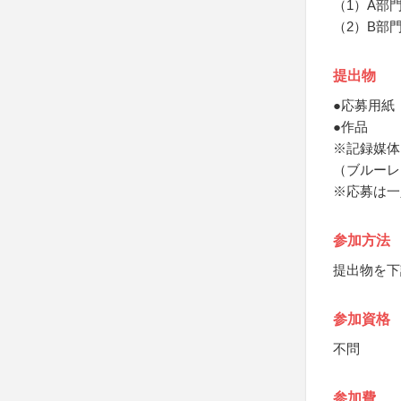
（1）A部
（2）B部門
提出物
●応募用紙
●作品
※記録媒体
（ブルーレ
※応募は一
参加方法
提出物を下
参加資格
不問
参加費