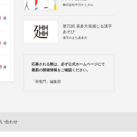
株式会社中川ケミカル
3
日
第71回 喜多方発感じる漢字
あそび
漢字のまち喜多方
4
日
応募される際は、必ず公式ホームページにて
5
日
最新の開催情報をご確認ください。
「登竜門」編集部
問い合わせ