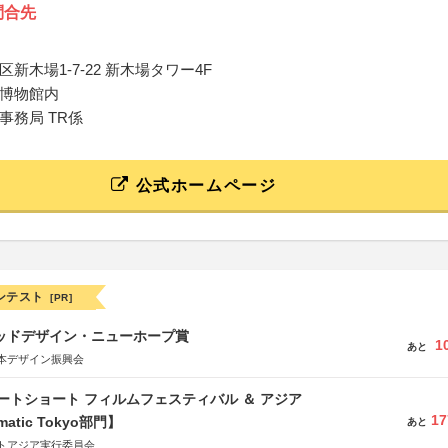
問合先
新木場1-7-22 新木場タワー4F
博物館内
事務局 TR係
公式ホームページ
ンテスト
[PR]
グッドデザイン・ニューホープ賞
1
あと
本デザイン振興会
ートショート フィルムフェスティバル ＆ アジア
17
matic Tokyo部門】
あと
トアジア実行委員会