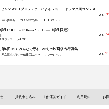
ゼンツ AYETプロジェクトによるショートドラマ企画コンテス
3
あと
実行委員会、日本直販株式会社、LIFE LOG BOX
る学生COLLECTION―ハルコレ―《学生限定》
5
あと
園
会社ウィゴー（WEGO）
 第6回 MBTみんなで守るいのちの映画祭 作品募集
11
あと
良県立医科大学、一般社団法人MBTコンソーシアム
社
省
省
体連合会
合会
おこし”フェア」実行委員会
研究都市推進機構
体連絡協議会
社
掲載申し込み
主催運営ガイド
利用規約
お