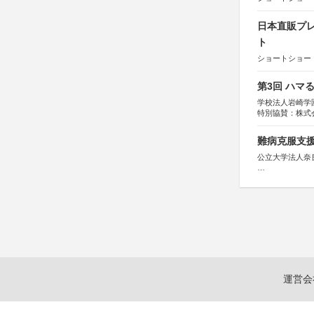
日本直販プレ
ト
ショートショート
第3回 ハマ
学校法人岩崎学
特別協賛：株式
難病克服支援
公立大学法人奈
協力：読売新聞
後援：厚生労働
文部科学
奈良県
日本経済団
関西経済連
「“よい仕事
関西文化学術
東京難病団
運営会