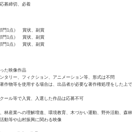
応募締切、必着
部門1点） 賞状、副賞
部門1点） 賞状、副賞
部門1点） 賞状、副賞
った映像作品
ンタリー、フィクション、アニメーション等、形式は不問
著作物等を使用する場合は、出品者が必要な著作権処理をした上
クール等で入賞、入選した作品は応募不可
、林産業への理解増進、環境教育、木づかい運動、野外活動、森
活動等や山村振興に関わる映像