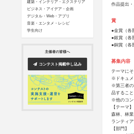
建築・インテリア・エクステリア
作品提出・
ビジネス・アイデア・企画
デジタル・Web・アプリ
賞
音楽・エンタメ・レシピ
●金賞（各
学生向け
●銀賞（各
●銅賞（各
主催者の皆様へ
募集内容
コンテスト掲載申し込み
テーマにそ
※ドキュメ
※第三者の
品すること
※他のコン
【テーマ】
森林、林業
ランティア
【部門】