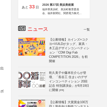
2026 第37回 美浜美術展
33
あと
日
福井県美浜町、美浜町教育委員
会、福井新聞社、関西電力株式会
社
ニュース
一覧
【公募情報】カインズ×コク
ヨ×VUILDがタッグ、家具・
木工品デザインコンペティシ
ョン「CDM Digi Fab
COMPETITION 2026」を初
開催
で出
乾久美子や藤本壮介らが登
壇、「長谷工 住まいのデザ
インコンペティション 20回
記念 特別講演会」が8月19日
に開催
[PR]
林ボ
【公募情報】大賞賞金100万
円！学生向け創作コンテスト