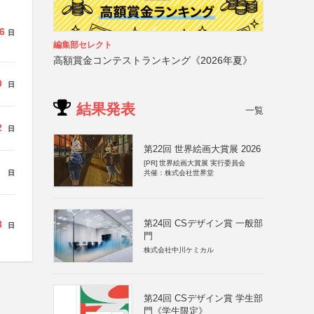
6
日
編集部セレクト
高額賞金コンテストランキング《2026年夏》
0
日
結果発表
一覧
2
日
第22回 世界絵画大賞展 2026
[PR]
世界絵画大賞展 実行委員会
日
共催：株式会社世界堂
第24回 CSデザイン賞 一般部
8
日
門
株式会社中川ケミカル
第24回 CSデザイン賞 学生部
門《学生限定》