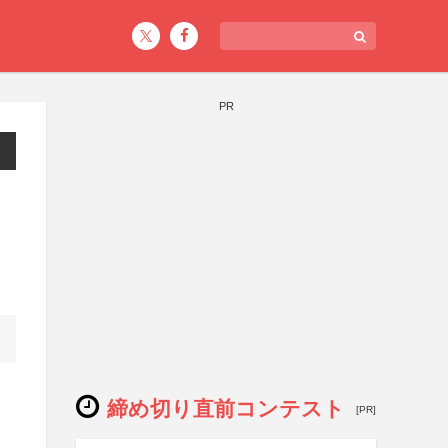
PR
締め切り直前コンテスト
[PR]