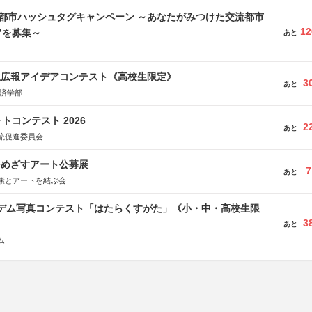
流都市ハッシュタグキャンペーン ～あなたがみつけた交流都市
12
”を募集～
あと
生広報アイデアコンテスト《高校生限定》
3
あと
経済学部
トコンテスト 2026
2
あと
流促進委員会
をめざすアート公募展
7
あと
康とアートを結ぶ会
イデム写真コンテスト「はたらくすがた」《小・中・高校生限
3
あと
ム