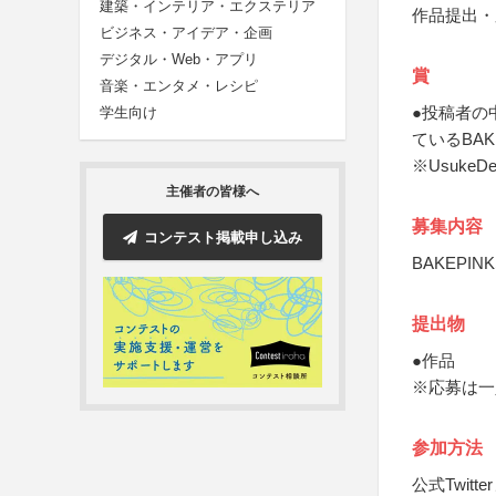
建築・インテリア・エクステリア
作品提出・
ビジネス・アイデア・企画
デジタル・Web・アプリ
賞
音楽・エンタメ・レシピ
●投稿者の中
学生向け
ているBA
※Usuke
主催者の皆様へ
募集内容
コンテスト掲載申し込み
BAKEPI
提出物
●作品
※応募は一
参加方法
公式Twit