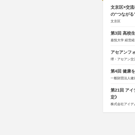
文京区×交
の“つながる
文京区
第3回 高校
嘉悦大学 経営
アセアンフォ
堺・アセアン交
第4回 健康
一般財団法人健
第21回 ア
定》
株式会社アイデ