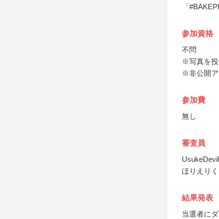
「#BAKE
参加資格
不問
※写真を投
※非公開ア
参加費
無し
審査員
UsukeDevil
ほりえりく
結果発表
当選者にダ