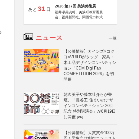
2026 第37回 美浜美術展
31
あと
日
福井県美浜町、美浜町教育委員
会、福井新聞社、関西電力株式会
社
れ
ニュース
一覧
【公募情報】カインズ×コク
ヨ×VUILDがタッグ、家具・
木工品デザインコンペティシ
ョン「CDM Digi Fab
COMPETITION 2026」を初
開催
乾久美子や藤本壮介らが登
壇、「長谷工 住まいのデザ
インコンペティション 20回
記念 特別講演会」が8月19日
に開催
[PR]
【公募情報】大賞賞金100万
円！学生向け創作コンテスト