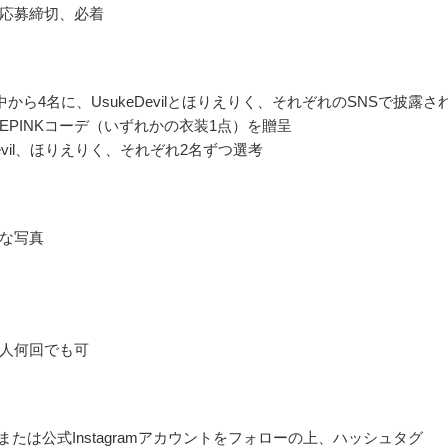
応募締切、必着
から4名に、UsukeDevilとほりえりく、それぞれのSNSで披露さ
KEPINKコーデ（いずれかの衣装1点）を贈呈
Devil、ほりえりく、それぞれ2名ずつ選考
NKな写真
人何回でも可
terまたは公式Instagramアカウントをフォローの上、ハッシュタグ