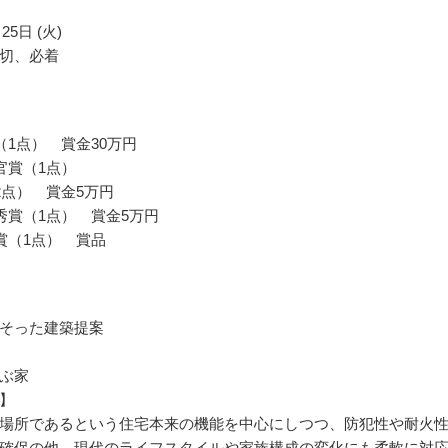
25日 (火)
切、必着
（1点） 賞金30万円
官賞（1点）
2点） 賞金5万円
秀賞（1点） 賞金5万円
賞（1点） 賞品
そった建築提案
ぶ家
】
場所であるという住宅本来の機能を中心にしつつ、防犯性や耐火
確保の他、現代のライフスタイルや家族構成の変化にも柔軟に対