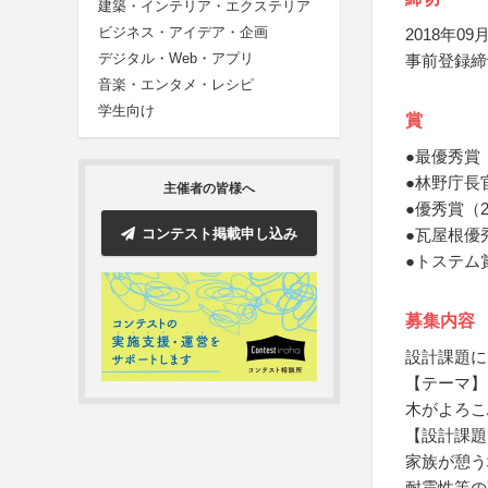
建築・インテリア・エクステリア
ビジネス・アイデア・企画
2018年09月
デジタル・Web・アプリ
事前登録締
音楽・エンタメ・レシピ
学生向け
賞
●最優秀賞
●林野庁長
主催者の皆様へ
●優秀賞（
コンテスト掲載申し込み
●瓦屋根優
●トステム
募集内容
設計課題に
【テーマ】
木がよろこ
【設計課題
家族が憩う
耐震性等の