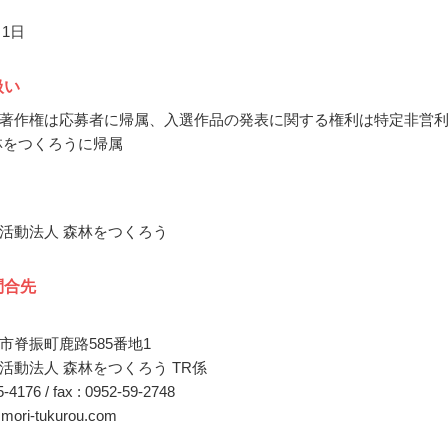
月1日
扱い
著作権は応募者に帰属、入選作品の発表に関する権利は特定非営
林をつくろうに帰属
活動法人 森林をつくろう
問合先
市脊振町鹿路585番地1
活動法人 森林をつくろう TR係
65-4176 / fax : 0952-59-2748
@mori-tukurou.com