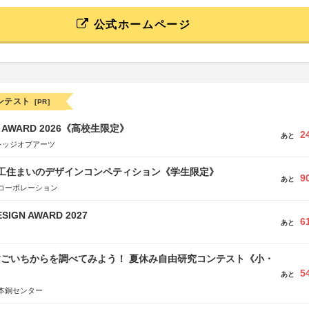
公式ホームページ
ンテスト
[PR]
GN AWARD 2026《高校生限定》
2
あと
レッジオブアーツ
谷工住まいのデザインコンペティション《学生限定》
9
あと
コーポレーション
SIGN AWARD 2027
6
あと
すごいちからを調べてみよう！ 夏休み自由研究コンテスト《小・
5
》
あと
本銅センター