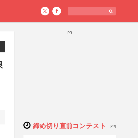
PR
限
締め切り直前コンテスト
[PR]