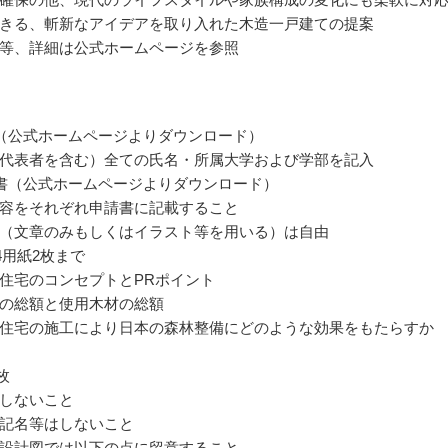
きる、斬新なアイデアを取り入れた木造一戸建ての提案
等、詳細は公式ホームページを参照
（公式ホームページよりダウンロード）
代表者を含む）全ての氏名・所属大学および学部を記入
書（公式ホームページよりダウンロード）
容をそれぞれ申請書に記載すること
（文章のみもしくはイラスト等を用いる）は自由
4用紙2枚まで
住宅のコンセプトとPRポイント
の総額と使用木材の総額
住宅の施工により日本の森林整備にどのような効果をもたらすか
枚
しないこと
記名等はしないこと
設計図では以下の点に留意すること