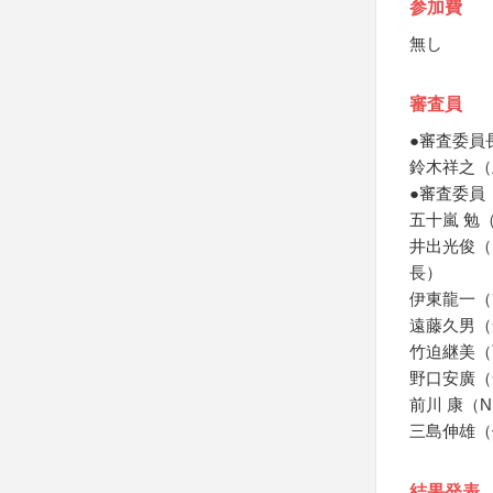
参加費
無し
審査員
●審査委員
鈴木祥之（
●審査委員
五十嵐 勉
井出光俊（
長）
伊東龍一（
遠藤久男（
竹迫継美（
野口安廣（
前川 康（
三島伸雄（
結果発表