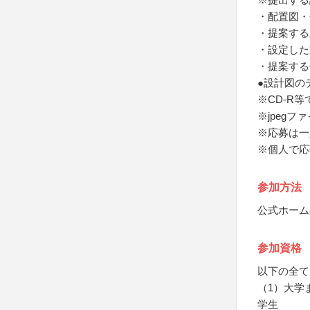
・配置図・
・提案する
・設定した
・提案する
●設計図の
※CD-R
※jpegフ
※応募は一
※個人で応
参加方法
公式ホーム
参加資格
以下の全て
（1）大学
学生