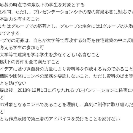
応募の時点で30歳以下の学生を対象とする
は不問、ただし、プレゼンテーションやその際の質疑応答に対応で
本語力を有すること
またはグループでの応募とし、グループの場合には1グループの人
までとする
ープでの応募は、自らが大学等で専攻する分野を住宅建築の中に反
考える学生の参加も可
大学等で建築を学ぶ学生を少なくとも1名含むこと
他以下の要件を全て満たすこと
イデアに基づき自身の力量により資料等を作成するものであるこ
機関や団体にコンペの業務を委託しないこと、ただし資料の提出
とを妨げない
提出後、2018年12月1日に行なわれるプレゼンテーションに確実に
と
の対象となるコンペであることを理解し、真剣に制作に取り組ん
と
とも作成段階で第三者のアドバイスを受けることを妨げない