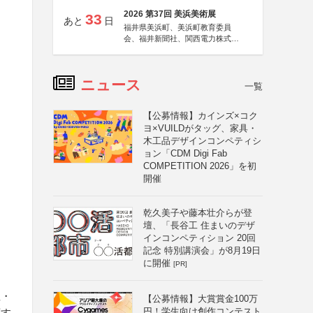
2026 第37回 美浜美術展
33
あと
日
福井県美浜町、美浜町教育委員
会、福井新聞社、関西電力株式会
社
ニュース
一覧
【公募情報】カインズ×コク
ヨ×VUILDがタッグ、家具・
木工品デザインコンペティシ
ョン「CDM Digi Fab
COMPETITION 2026」を初
開催
乾久美子や藤本壮介らが登
壇、「長谷工 住まいのデザ
インコンペティション 20回
記念 特別講演会」が8月19日
に開催
[PR]
性・
【公募情報】大賞賞金100万
円！学生向け創作コンテスト
応す