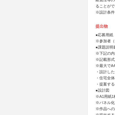
ることがで
※設計条件
提出物
●応募用紙
※参加者（
●課題説明
※下記の内
※記載形式
※最大でA
・設計した
・住宅全体
・提案する
●設計図
※A1用紙1
※パネル化
※作品への
※提出する