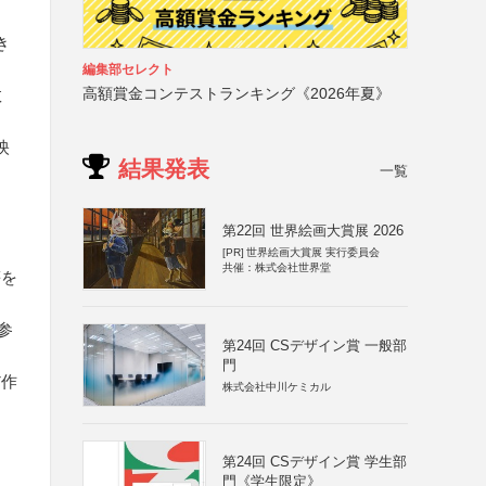
き
編集部セレクト
高額賞金コンテストランキング《2026年夏》
数
映
結果発表
一覧
第22回 世界絵画大賞展 2026
と
[PR]
世界絵画大賞展 実行委員会
共催：株式会社世界堂
等を
参
第24回 CSデザイン賞 一般部
門
だ作
株式会社中川ケミカル
第24回 CSデザイン賞 学生部
門《学生限定》