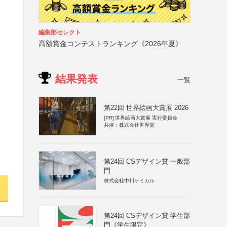
編集部セレクト
高額賞金コンテストランキング《2026年夏》
結果発表
一覧
第22回 世界絵画大賞展 2026
[PR]
世界絵画大賞展 実行委員会
共催：株式会社世界堂
第24回 CSデザイン賞 一般部
門
株式会社中川ケミカル
第24回 CSデザイン賞 学生部
門《学生限定》