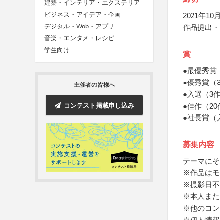
建築・インテリア・エクステリア
ビジネス・アイデア・企画
2021年10月
デジタル・Web・アプリ
作品提出・
音楽・エンタメ・レシピ
学生向け
賞
●最優秀賞
●優秀賞（
主催者の皆様へ
●入選（3
コンテスト掲載申し込み
●佳作（20
●社長賞（
募集内容
テーマにそ
※作品はモ
※撮影日不
※本人また
※他のコン
※個人情報