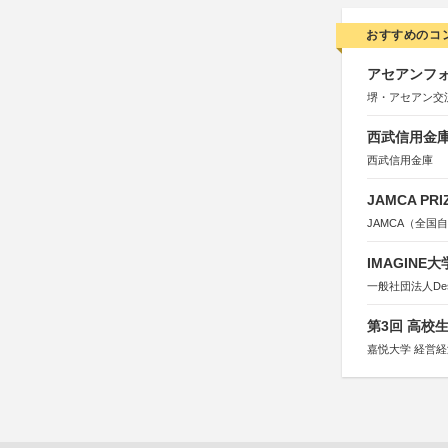
おすすめのコ
アセアンフォ
堺・アセアン交
西武信用金庫
西武信用金庫
JAMCA P
JAMCA（全
IMAGINE
一般社団法人Design 
第3回 高校
嘉悦大学 経営