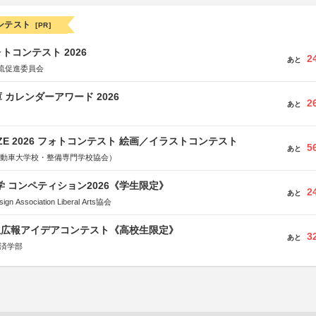
ンテスト
[PR]
トコンテスト 2026
2
あと
流促進委員会
 カレンダーアワード 2026
2
あと
RIZE 2026 フォトコンテスト 絵画／イラストコンテスト
5
あと
国自動車大学校・整備専門学校協会）
大学 コンペティション2026《学生限定》
2
あと
Association Liberal Arts協会
生広報アイデアコンテスト《高校生限定》
3
あと
経済学部