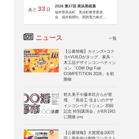
2026 第37回 美浜美術展
33
あと
日
福井県美浜町、美浜町教育委員
会、福井新聞社、関西電力株式会
社
ニュース
一覧
【公募情報】カインズ×コク
ヨ×VUILDがタッグ、家具・
木工品デザインコンペティシ
ョン「CDM Digi Fab
COMPETITION 2026」を初
開催
乾久美子や藤本壮介らが登
壇、「長谷工 住まいのデザ
インコンペティション 20回
記念 特別講演会」が8月19日
に開催
[PR]
【公募情報】大賞賞金100万
円！学生向け創作コンテスト