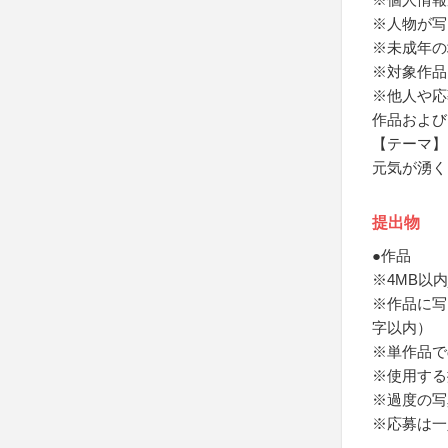
※人物が写
※未成年の
※対象作品
※他人や応
作品および
【テーマ】
元気が湧く
提出物
●作品
※4MB以内
※作品に写
字以内）
※単作品で
※使用する
※過度の写
※応募は一