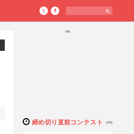
PR
締め切り直前コンテスト
[PR]