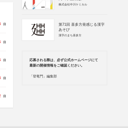
株式会社中川ケミカル
4
第71回 喜多方発感じる漢字
日
あそび
漢字のまち喜多方
6
日
6
応募される際は、必ず公式ホームページにて
日
最新の開催情報をご確認ください。
「登竜門」編集部
4
日
2
日