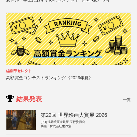
[PR]
編集部セレクト
高額賞金コンテストランキング《2026年夏》
結果発表
一覧
第22回 世界絵画大賞展 2026
[PR]
世界絵画大賞展 実行委員会
共催：株式会社世界堂