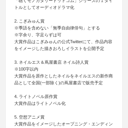
「聴くモノガタリードットコム」シリーズの１タイ
トルとしてオーディオドラマ化
2. こぎみゅん賞
※季語を含めない「無季自由律俳句」とする
※字余り、字足らずは可
大賞作品はこぎみゅんの公式Twitterにて、作品内容
をイメージした描きおろしイラストを公開予定
3. ネイルエス＆蔦屋書店 ネイル詩人賞
※100字以内
大賞作品を原作としたネイルをネイルエスの新作商
品として全国(一部除く)の蔦屋書店で販売予定
4. ライトノベル原作賞
大賞作品はライトノベル化
5. 空想アニメ賞
大賞作品をイメージしたオープニング・エンディン