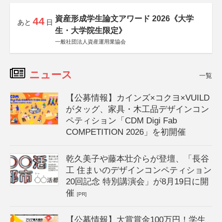
資産形成学生論文アワード 2026《大学
44
あと
日
生・大学院生限定》
一般社団法人資産運用業協会
ニュース
一覧
【公募情報】カインズ×コクヨ×VUILD
がタッグ、家具・木工品デザインコン
ペティション「CDM Digi Fab
COMPETITION 2026」を初開催
乾久美子や藤本壮介らが登壇、「長谷
工 住まいのデザインコンペティション
20回記念 特別講演会」が8月19日に開
催
[PR]
【公募情報】大賞賞金100万円！学生