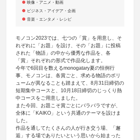
映像・アニメ・動画
ビジネス・アイデア・企画
音楽・エンタメ・レシピ
モノコン2023では、七つの「賞」を用意し、そ
れぞれに「お題」を設け、その「お題」に投稿
された「物語」の中から優秀な作品を、各
「賞」それぞれの形式で作品化します。
今年で6回目を数えるmonogatary夏の恒例行
事、モノコンは、各賞ごと、求める物語のボリ
ュームが異なることも踏まえて、8月31日締切の
短期集中コースと、10月18日締切のじっくり熱
中コースをご用意しました。
また今回、お題こそ賞ごとにバラバラですが、
全体に「KAIKO」という共通のテーマを設けま
した。
作品を通してたくさんの人が行き交う場、「邂
逅」する場でありたいという思いから始まった