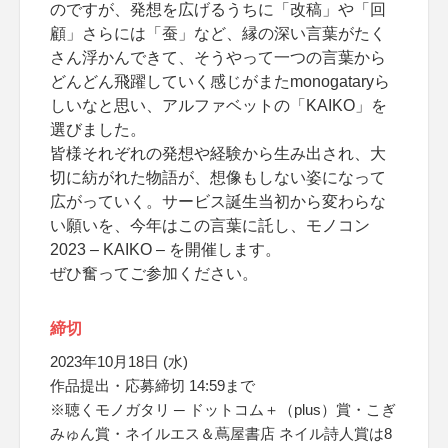
のですが、発想を広げるうちに「改稿」や「回
顧」さらには「蚕」など、縁の深い言葉がたく
さん浮かんできて、そうやって一つの言葉から
どんどん飛躍していく感じがまたmonogataryら
しいなと思い、アルファベットの「KAIKO」を
選びました。
皆様それぞれの発想や経験から生み出され、大
切に紡がれた物語が、想像もしない姿になって
広がっていく。サービス誕生当初から変わらな
い願いを、今年はこの言葉に託し、モノコン
2023 – KAIKO – を開催します。
ぜひ奮ってご参加ください。
締切
2023年10月18日 (水)
作品提出・応募締切 14:59まで
※聴くモノガタリ ─ ドットコム＋（plus）賞・こぎ
みゅん賞・ネイルエス＆蔦屋書店 ネイル詩人賞は8