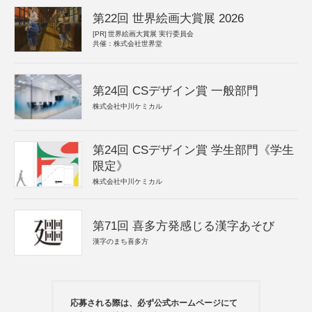
第22回 世界絵画大賞展 2026
[PR]
世界絵画大賞展 実行委員会
共催：株式会社世界堂
第24回 CSデザイン賞 一般部門
株式会社中川ケミカル
第24回 CSデザイン賞 学生部門《学生
限定》
株式会社中川ケミカル
第71回 喜多方発感じる漢字あそび
漢字のまち喜多方
応募される際は、必ず公式ホームページにて