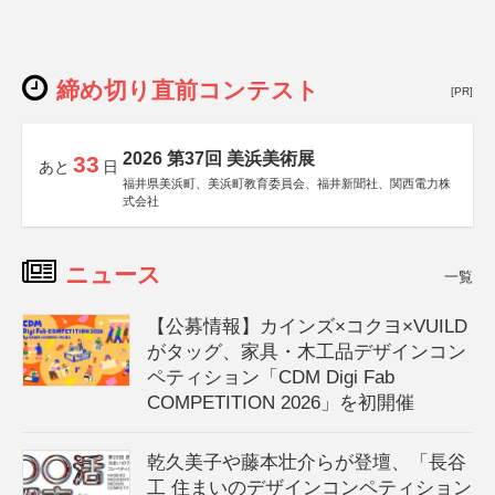
締め切り直前コンテスト
[PR]
2026 第37回 美浜美術展
33
あと
日
福井県美浜町、美浜町教育委員会、福井新聞社、関西電力株
式会社
ニュース
一覧
【公募情報】カインズ×コクヨ×VUILD
がタッグ、家具・木工品デザインコン
ペティション「CDM Digi Fab
COMPETITION 2026」を初開催
乾久美子や藤本壮介らが登壇、「長谷
工 住まいのデザインコンペティション