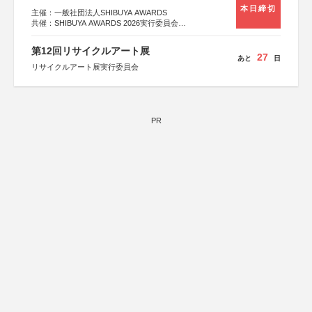
本日締切
主催：一般社団法人SHIBUYA AWARDS
共催：SHIBUYA AWARDS 2026実行委員会
※共催・後援等は決定次第、公式ホームページにて発表
第12回リサイクルアート展
27
あと
日
リサイクルアート展実行委員会
PR