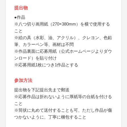
提出物
●作品
※八つ切り画用紙（270×380mm）を横で使用する
こと
※絵の具（水彩、油、アクリル）、クレヨン、色鉛
筆、カラーペン等、画材は不問
※作品裏面に応募用紙（公式ホームページよりダウ
ンロード）を貼り付け
※応募用紙1枚につき1作品とする
参加方法
提出物を下記提出先まで郵送
※応募作品は折れないように厚紙等の台紙を付ける
こと
※筒状に丸めて送付することも可、ただし作品が傷
つかないように、丁寧に梱包すること