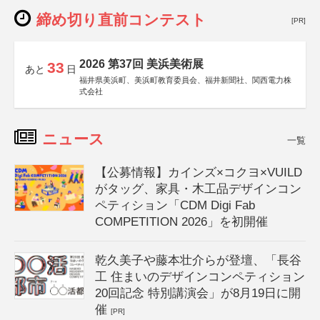
締め切り直前コンテスト
[PR]
2026 第37回 美浜美術展
33
あと
日
福井県美浜町、美浜町教育委員会、福井新聞社、関西電力株
式会社
ニュース
一覧
【公募情報】カインズ×コクヨ×VUILD
がタッグ、家具・木工品デザインコン
ペティション「CDM Digi Fab
COMPETITION 2026」を初開催
乾久美子や藤本壮介らが登壇、「長谷
工 住まいのデザインコンペティション
20回記念 特別講演会」が8月19日に開
催
[PR]