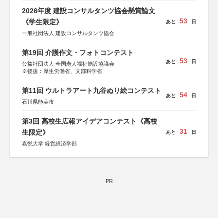
2026年度 建設コンサルタンツ協会懸賞論文
53
《学生限定》
あと
日
一般社団法人 建設コンサルタンツ協会
第19回 介護作文・フォトコンテスト
53
あと
日
公益社団法人 全国老人福祉施設協議会
※後援：厚生労働省、文部科学省
第11回 ウルトラアート九谷ぬり絵コンテスト
54
あと
日
石川県能美市
第3回 高校生広報アイデアコンテスト《高校
31
生限定》
あと
日
嘉悦大学 経営経済学部
PR