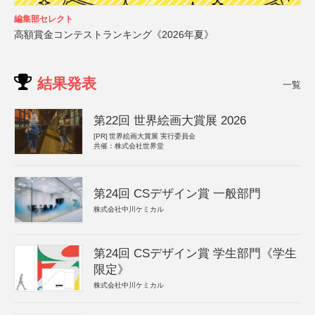
編集部セレクト
高額賞金コンテストランキング《2026年夏》
結果発表
一覧
第22回 世界絵画大賞展 2026
[PR]
世界絵画大賞展 実行委員会
共催：株式会社世界堂
第24回 CSデザイン賞 一般部門
株式会社中川ケミカル
第24回 CSデザイン賞 学生部門《学生
限定》
株式会社中川ケミカル