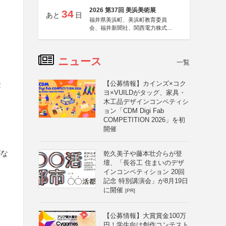
2026 第37回 美浜美術展
34
あと
日
福井県美浜町、美浜町教育委員
会、福井新聞社、関西電力株式会
社
ニュース
一覧
【公募情報】カインズ×コク
念
ヨ×VUILDがタッグ、家具・
木工品デザインコンペティシ
ョン「CDM Digi Fab
COMPETITION 2026」を初
開催
がな
乾久美子や藤本壮介らが登
壇、「長谷工 住まいのデザ
インコンペティション 20回
記念 特別講演会」が8月19日
に開催
[PR]
【公募情報】大賞賞金100万
円！学生向け創作コンテスト