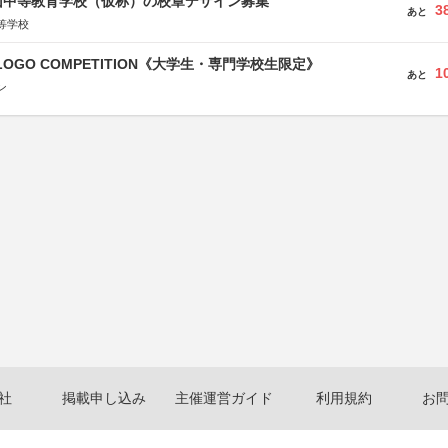
山中等教育学校（仮称）の校章デザイン募集
3
あと
等学校
 LOGO COMPETITION《大学生・専門学校生限定》
1
あと
ン
社
掲載申し込み
主催運営ガイド
利用規約
お