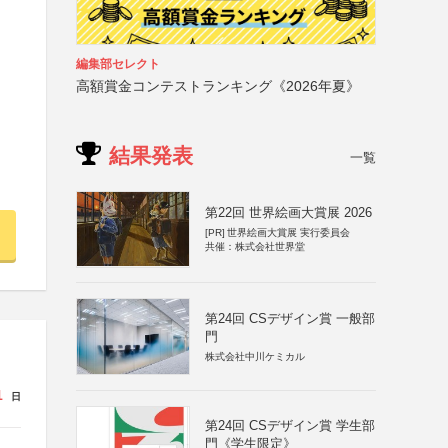
編集部セレクト
高額賞金コンテストランキング《2026年夏》
結果発表
一覧
第22回 世界絵画大賞展 2026
[PR]
世界絵画大賞展 実行委員会
共催：株式会社世界堂
第24回 CSデザイン賞 一般部
門
株式会社中川ケミカル
1
日
第24回 CSデザイン賞 学生部
門《学生限定》