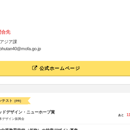
問合先
アジア課
anbhutan40@mofa.go.jp
公式ホームページ
ンテスト
[PR]
グッドデザイン・ニューホープ賞
1
あと
本デザイン振興会