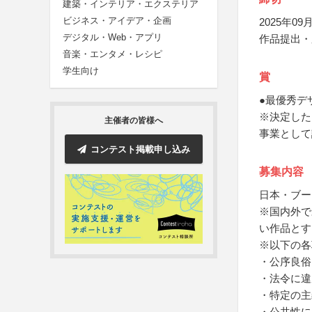
建築・インテリア・エクステリア
ビジネス・アイデア・企画
2025年09月
デジタル・Web・アプリ
作品提出・
音楽・エンタメ・レシピ
学生向け
賞
●最優秀デ
※決定した
主催者の皆様へ
事業として
コンテスト掲載申し込み
募集内容
日本・ブー
※国内外で
い作品とす
※以下の各
・公序良俗
・法令に違
・特定の主
・公共性に