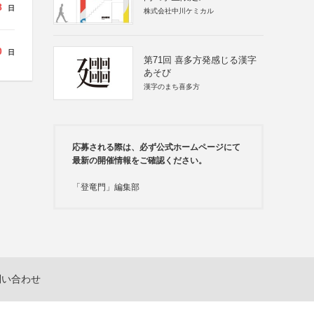
8
日
株式会社中川ケミカル
0
日
第71回 喜多方発感じる漢字
あそび
漢字のまち喜多方
応募される際は、必ず公式ホームページにて
最新の開催情報をご確認ください。
「登竜門」編集部
問い合わせ