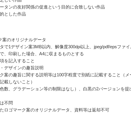
ータンの友好関係の促進という目的に合致しない作品
的とした作品
ク案のオリジナルデータ
で1デザイン案3MB以内、解像度300dpi以上、jpeg/pdf/epsファ
で、印刷した場合、A4に収まるものとする
項を記入すること
・デザインの趣旨説明
ク案の趣旨に関する説明等は100字程度で別紙に記載すること（メ
記載しないこと）
色数、グラデーション等の制限はなし）、白黒の2バージョンを提
は不問
たロゴマーク案のオリジナルデータ、資料等は返却不可