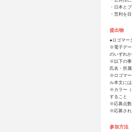
・日本とブ
・営利を目
提出物
●ロゴマー
※電子データ
のいずれか
※以下の事
氏名・所属
※ロゴマー
ル本文には
※カラー（
すること
※応募点数
※応募され
参加方法