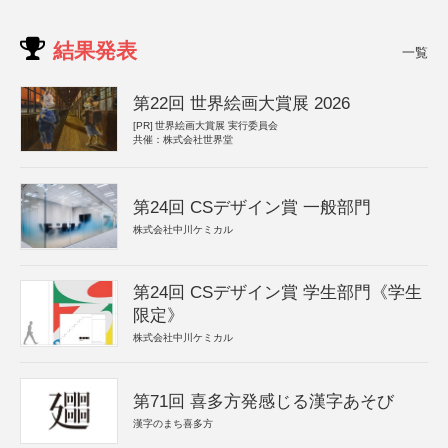
結果発表
一覧
第22回 世界絵画大賞展 2026
[PR]
世界絵画大賞展 実行委員会
共催：株式会社世界堂
第24回 CSデザイン賞 一般部門
株式会社中川ケミカル
第24回 CSデザイン賞 学生部門《学生
限定》
株式会社中川ケミカル
第71回 喜多方発感じる漢字あそび
漢字のまち喜多方