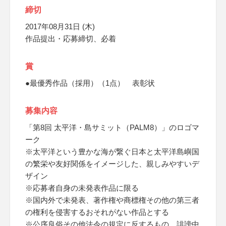
締切
2017年08月31日 (木)
作品提出・応募締切、必着
賞
●最優秀作品（採用）（1点） 表彰状
募集内容
「第8回 太平洋・島サミット（PALM8）」のロゴマ
ーク
※太平洋という豊かな海が繋ぐ日本と太平洋島嶼国
の繁栄や友好関係をイメージした、親しみやすいデ
ザイン
※応募者自身の未発表作品に限る
※国内外で未発表、著作権や商標権その他の第三者
の権利を侵害するおそれがない作品とする
※公序良俗その他法令の規定に反するもの、誹謗中