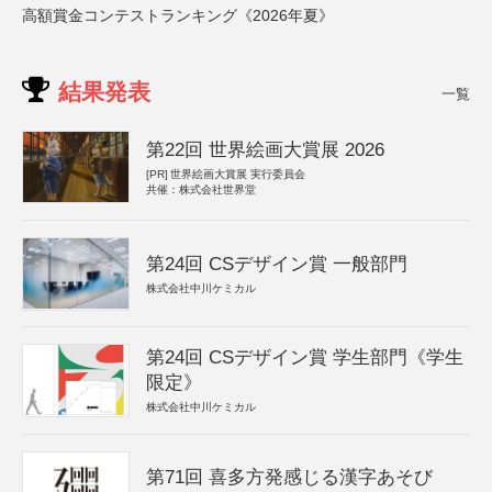
高額賞金コンテストランキング《2026年夏》
結果発表
一覧
第22回 世界絵画大賞展 2026
[PR]
世界絵画大賞展 実行委員会
共催：株式会社世界堂
第24回 CSデザイン賞 一般部門
株式会社中川ケミカル
第24回 CSデザイン賞 学生部門《学生
限定》
株式会社中川ケミカル
第71回 喜多方発感じる漢字あそび