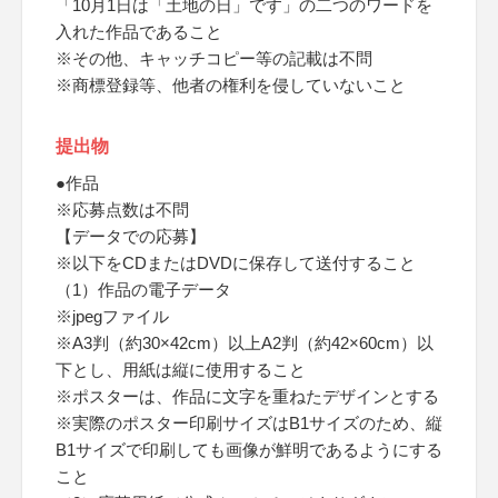
「10月1日は「土地の日」です」の二つのワードを
入れた作品であること
※その他、キャッチコピー等の記載は不問
※商標登録等、他者の権利を侵していないこと
提出物
●作品
※応募点数は不問
【データでの応募】
※以下をCDまたはDVDに保存して送付すること
（1）作品の電子データ
※jpegファイル
※A3判（約30×42cm）以上A2判（約42×60cm）以
下とし、用紙は縦に使用すること
※ポスターは、作品に文字を重ねたデザインとする
※実際のポスター印刷サイズはB1サイズのため、縦
B1サイズで印刷しても画像が鮮明であるようにする
こと