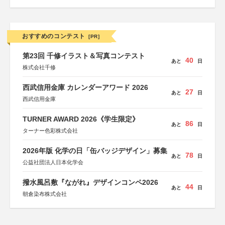
おすすめのコンテスト
[PR]
第23回 千修イラスト＆写真コンテスト
40
あと
日
株式会社千修
西武信用金庫 カレンダーアワード 2026
27
あと
日
西武信用金庫
TURNER AWARD 2026《学生限定》
86
あと
日
ターナー色彩株式会社
2026年版 化学の日「缶バッジデザイン」募集
78
あと
日
公益社団法人日本化学会
撥水風呂敷『ながれ』デザインコンペ2026
44
あと
日
朝倉染布株式会社