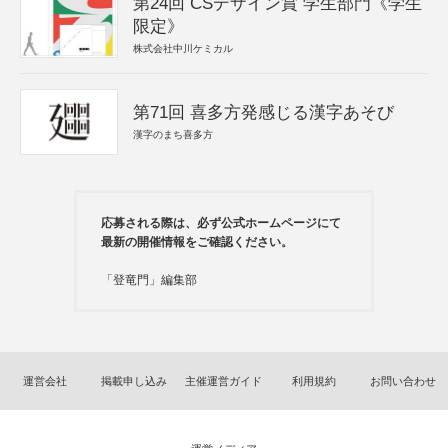
第24回 CSデザイン賞 学生部門《学生
限定》
株式会社中川ケミカル
第71回 喜多方発感じる漢字あそび
漢字のまち喜多方
応募される際は、必ず公式ホームページにて
最新の開催情報をご確認ください。
「登竜門」編集部
運営会社
掲載申し込み
主催運営ガイド
利用規約
お問い合わせ