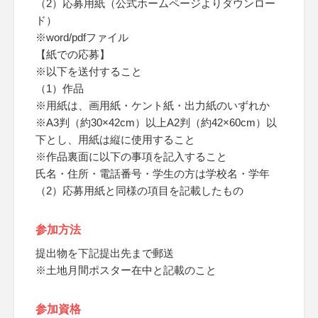
（2）応募用紙（公式ホームページよりダウンロー
ド）
※word/pdfファイル
【紙での応募】
※以下を送付すること
（1）作品
※用紙は、画用紙・ケント紙・出力紙のいずれか
※A3判（約30×42cm）以上A2判（約42×60cm）以
下とし、用紙は縦に使用すること
※作品裏面に以下の事項を記入すること
氏名・住所・電話番号・学生の方は学校名・学年
（2）応募用紙と同様の項目を記載したもの
参加方法
提出物を下記提出先まで郵送
※土地月間ポスター在中と記載のこと
参加資格