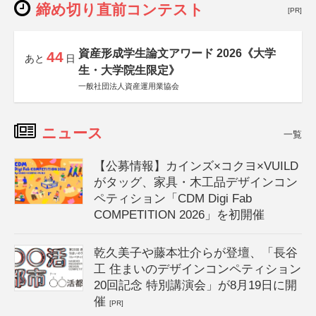
締め切り直前コンテスト
[PR]
資産形成学生論文アワード 2026《大学
44
あと
日
生・大学院生限定》
一般社団法人資産運用業協会
ニュース
一覧
【公募情報】カインズ×コクヨ×VUILD
がタッグ、家具・木工品デザインコン
ペティション「CDM Digi Fab
COMPETITION 2026」を初開催
乾久美子や藤本壮介らが登壇、「長谷
工 住まいのデザインコンペティション
20回記念 特別講演会」が8月19日に開
催
[PR]