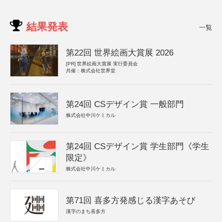
結果発表
一覧
第22回 世界絵画大賞展 2026
[PR]
世界絵画大賞展 実行委員会
共催：株式会社世界堂
第24回 CSデザイン賞 一般部門
株式会社中川ケミカル
第24回 CSデザイン賞 学生部門《学生
限定》
株式会社中川ケミカル
第71回 喜多方発感じる漢字あそび
漢字のまち喜多方