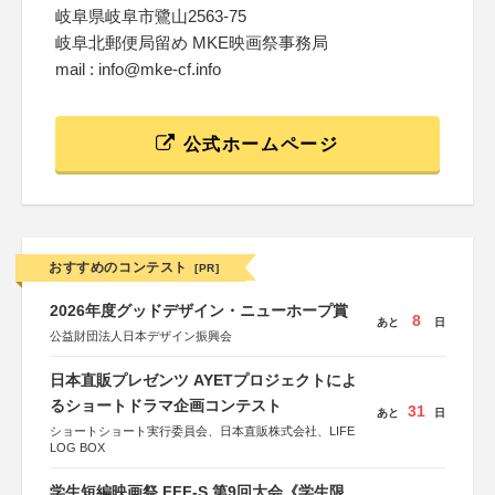
岐阜県岐阜市鷺山2563-75
岐阜北郵便局留め MKE映画祭事務局
mail : info@mke-cf.info
公式ホームページ
おすすめのコンテスト
[PR]
2026年度グッドデザイン・ニューホープ賞
8
あと
日
公益財団法人日本デザイン振興会
日本直販プレゼンツ AYETプロジェクトによ
るショートドラマ企画コンテスト
31
あと
日
ショートショート実行委員会、日本直販株式会社、LIFE
LOG BOX
学生短編映画祭 FFF-S 第9回大会《学生限