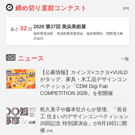
締め切り直前コンテスト
[PR]
2026 第37回 美浜美術展
32
あと
日
福井県美浜町、美浜町教育委員会、福井新聞社、関西電力株
式会社
ニュース
一覧
【公募情報】カインズ×コクヨ×VUILD
がタッグ、家具・木工品デザインコン
ペティション「CDM Digi Fab
COMPETITION 2026」を初開催
乾久美子や藤本壮介らが登壇、「長谷
工 住まいのデザインコンペティション
20回記念 特別講演会」が8月19日に開
催
[PR]