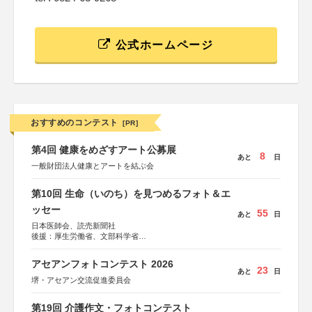
公式ホームページ
おすすめのコンテスト
[PR]
第4回 健康をめざすアート公募展
8
あと
日
一般財団法人健康とアートを結ぶ会
第10回 生命（いのち）を見つめるフォト＆エ
ッセー
55
あと
日
日本医師会、読売新聞社
後援：厚生労働省、文部科学省
協賛：東京海上日動火災保険株式会社、東京海上日動あん
しん生命保険株式会社
アセアンフォトコンテスト 2026
23
あと
日
堺・アセアン交流促進委員会
第19回 介護作文・フォトコンテスト