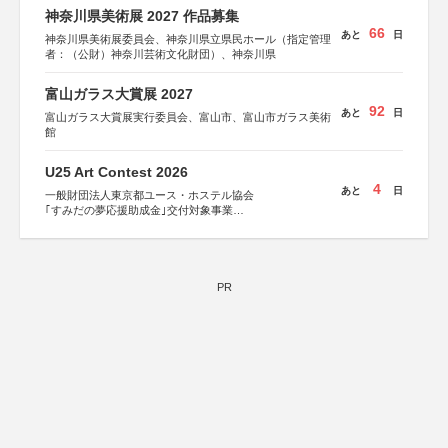
神奈川県美術展 2027 作品募集
66
あと
日
神奈川県美術展委員会、神奈川県立県民ホール（指定管理
者：（公財）神奈川芸術文化財団）、神奈川県
富山ガラス大賞展 2027
92
あと
日
富山ガラス大賞展実行委員会、富山市、富山市ガラス美術
館
U25 Art Contest 2026
4
あと
日
一般財団法人東京都ユース・ホステル協会
｢すみだの夢応援助成金｣交付対象事業
すみだ五彩の芸術祭 連携企画
PR