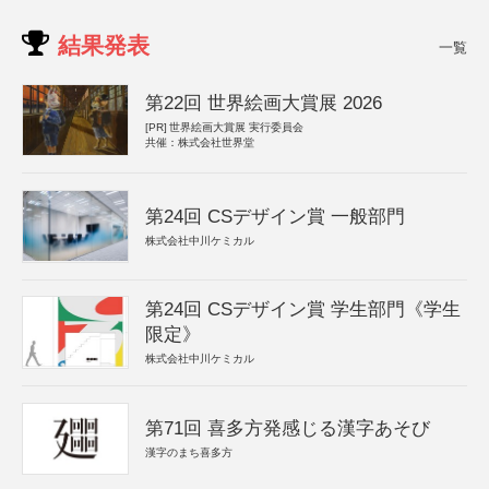
結果発表
一覧
第22回 世界絵画大賞展 2026
[PR]
世界絵画大賞展 実行委員会
共催：株式会社世界堂
第24回 CSデザイン賞 一般部門
株式会社中川ケミカル
第24回 CSデザイン賞 学生部門《学生
限定》
株式会社中川ケミカル
第71回 喜多方発感じる漢字あそび
漢字のまち喜多方