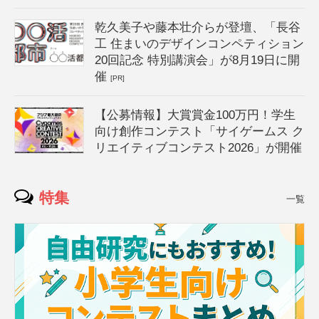
乾久美子や藤本壮介らが登壇、「長谷
工 住まいのデザインコンペティション
20回記念 特別講演会」が8月19日に開
催
[PR]
【公募情報】大賞賞金100万円！学生
向け創作コンテスト「サイゲームス ク
リエイティブコンテスト2026」が開催
特集
一覧