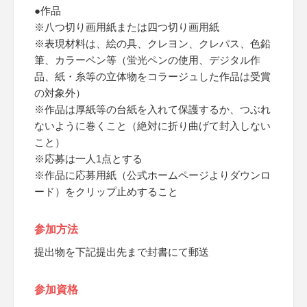
●作品
※八つ切り画用紙または四つ切り画用紙
※表現材料は、絵の具、クレヨン、クレパス、色鉛
筆、カラーペン等（蛍光ペンの使用、デジタル作
品、紙・糸等の立体物をコラージュした作品は受賞
の対象外）
※作品は厚紙等の台紙を入れて保護するか、つぶれ
ないように巻くこと（絶対に折り曲げて封入しない
こと）
※応募は一人1点とする
※作品に応募用紙（公式ホームページよりダウンロ
ード）をクリップ止めすること
参加方法
提出物を下記提出先まで封書にて郵送
参加資格