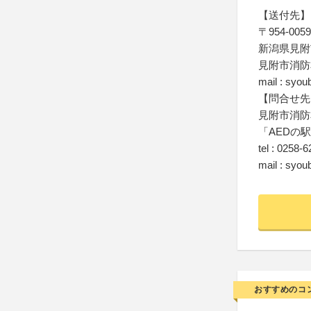
【送付先】
〒954-0059
新潟県見附市
見附市消防
mail : syou
【問合せ先
見附市消防
「AEDの
tel : 0258-
mail : syou
おすすめのコ