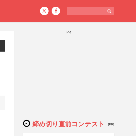
PR
締め切り直前コンテスト
[PR]