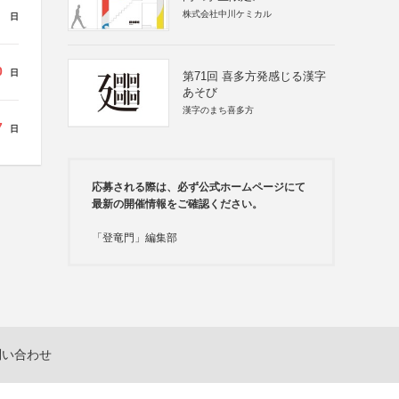
株式会社中川ケミカル
日
0
日
第71回 喜多方発感じる漢字
あそび
漢字のまち喜多方
7
日
応募される際は、必ず公式ホームページにて
最新の開催情報をご確認ください。
「登竜門」編集部
問い合わせ