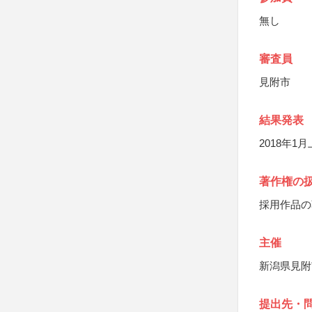
無し
審査員
見附市
結果発表
2018年
著作権の
採用作品の
主催
新潟県見附
提出先・