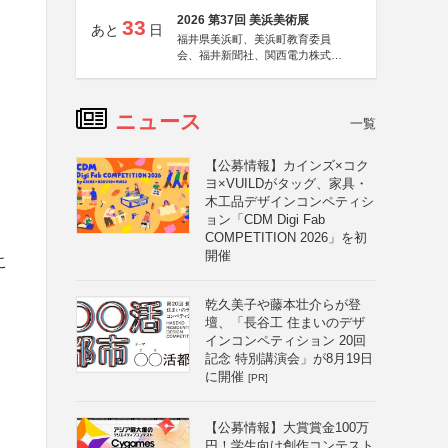
2026 第37回 美浜美術展
33
あと
日
福井県美浜町、美浜町教育委員
会、福井新聞社、関西電力株式会
社
ニュース
一覧
【公募情報】カインズ×コク
ヨ×VUILDがタッグ、家具・
木工品デザインコンペティシ
ョン「CDM Digi Fab
COMPETITION 2026」を初
開催
こ
乾久美子や藤本壮介らが登
壇、「長谷工 住まいのデザ
インコンペティション 20回
記念 特別講演会」が8月19日
に開催
[PR]
【公募情報】大賞賞金100万
円！学生向け創作コンテスト