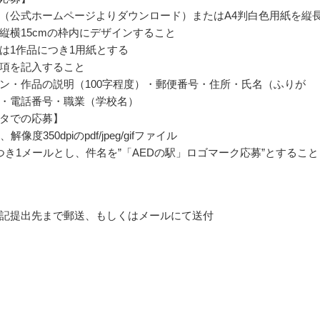
（公式ホームページよりダウンロード）またはA4判白色用紙を縦
縦横15cmの枠内にデザインすること
は1作品につき1用紙とする
項を記入すること
ン・作品の説明（100字程度）・郵便番号・住所・氏名（ふりが
・電話番号・職業（学校名）
タでの応募】
解像度350dpiのpdf/jpeg/gifファイル
つき1メールとし、件名を”「AEDの駅」ロゴマーク応募”とすること
記提出先まで郵送、もしくはメールにて送付