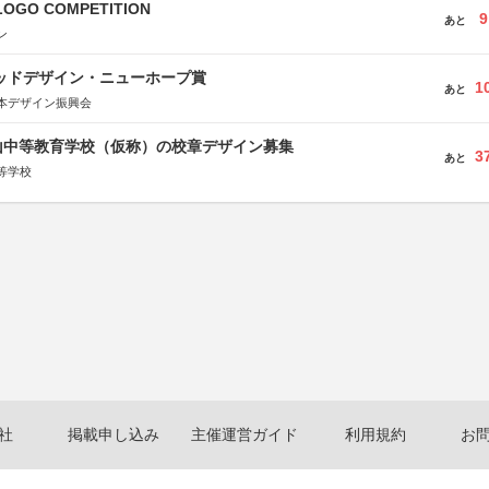
LOGO COMPETITION
9
あと
ン
グッドデザイン・ニューホープ賞
1
あと
本デザイン振興会
山中等教育学校（仮称）の校章デザイン募集
3
あと
等学校
社
掲載申し込み
主催運営ガイド
利用規約
お