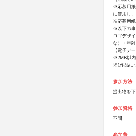
※応募用紙
に使用し、
※応募用紙
※以下の事
ロゴデザイ
な）・年齢
【電子デー
※2MB以内、
※1作品に
参加方法
提出物を下
参加資格
不問
参加費