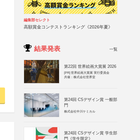
編集部セレクト
高額賞金コンテストランキング《2026年夏》
結果発表
一覧
第22回 世界絵画大賞展 2026
[PR]
世界絵画大賞展 実行委員会
共催：株式会社世界堂
第24回 CSデザイン賞 一般部
門
株式会社中川ケミカル
第24回 CSデザイン賞 学生部
門《学生限定》