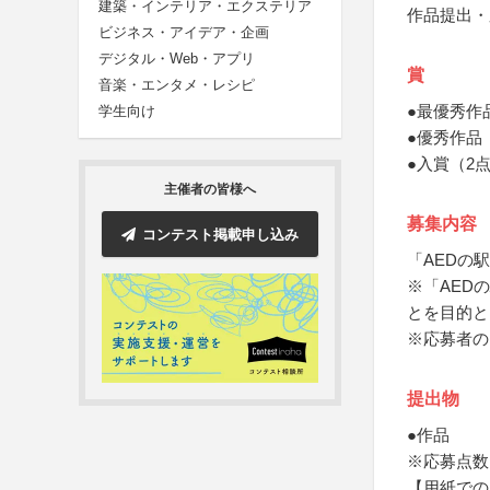
建築・インテリア・エクステリア
作品提出・
ビジネス・アイデア・企画
デジタル・Web・アプリ
賞
音楽・エンタメ・レシピ
●最優秀作
学生向け
●優秀作品
●入賞（2
主催者の皆様へ
募集内容
コンテスト掲載申し込み
「AEDの
※「AED
とを目的と
※応募者の
提出物
●作品
※応募点数
【用紙での