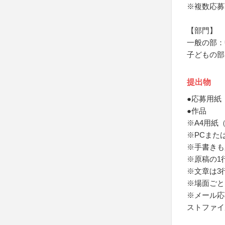
※複数応募
【部門】
一般の部：
子どもの部
提出物
●応募用紙
●作品
※A4用紙
※PCまた
※手書きも
※原稿の1
※文章は3
※場面ごと
※メール応
ストファイ