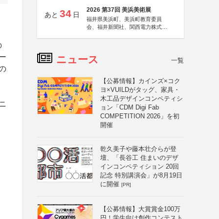
2026 第37回 美浜美術展
34
あと
日
福井県美浜町、美浜町教育委員
会、福井新聞社、関西電力株式会
社
の
ー
ニュース
一覧
の
【公募情報】カインズ×コク
ヨ×VUILDがタッグ、家具・
木工品デザインコンペティシ
ニ
ョン「CDM Digi Fab
COMPETITION 2026」を初
開催
乾久美子や藤本壮介らが登
壇、「長谷工 住まいのデザ
インコンペティション 20回
記念 特別講演会」が8月19日
に開催
[PR]
【公募情報】大賞賞金100万
円！学生向け創作コンテスト