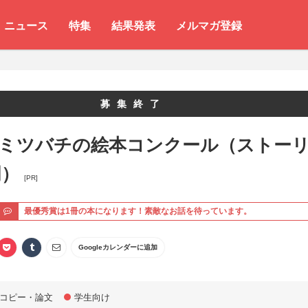
ニュース
特集
結果発表
メルマガ登録
募集終了
 ミツバチの絵本コンクール（ストー
門）
[PR]
ト
最優秀賞は1冊の本になります！素敵なお話を待っています。
Googleカレンダーに追加
コピー・論文
学生向け