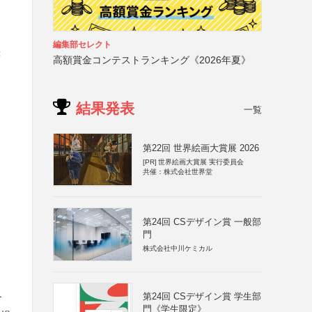
編集部セレクト
奨
高額賞金コンテストランキング《2026年夏》
結果発表
一覧
第22回 世界絵画大賞展 2026
[PR]
世界絵画大賞展 実行委員会
共催：株式会社世界堂
第24回 CSデザイン賞 一般部
門
株式会社中川ケミカル
第24回 CSデザイン賞 学生部
含
門《学生限定》