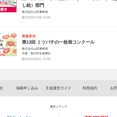
し絵）部門
株式会社山田養蜂場
2025/07/28 10:00
募集要項
第13回 ミツバチの一枚画コンクール
株式会社山田養蜂場
共催：朝日学生新聞社
2025/03/21 10:00
社
掲載申し込み
主催運営ガイド
利用規約
お
運営メディア