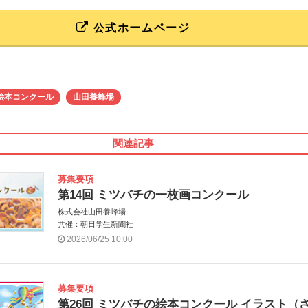
公式ホームページ
絵本コンクール
山田養蜂場
関連記事
募集要項
第14回 ミツバチの一枚画コンクール
株式会社山田養蜂場
共催：朝日学生新聞社
2026/06/25 10:00
募集要項
第26回 ミツバチの絵本コンクール イラスト（