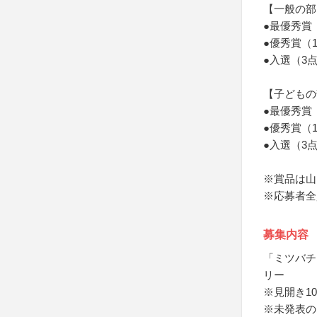
【一般の部
●最優秀賞
●優秀賞（
●入選（3
【子どもの
●最優秀賞
●優秀賞（
●入選（3
※賞品は山
※応募者全
募集内容
「ミツバチ
リー
※見開き1
※未発表の