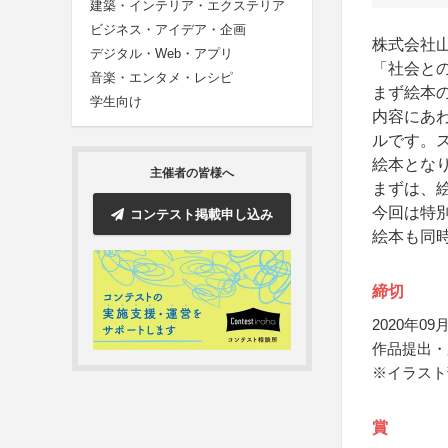
建築・インテリア・エクステリア
ビジネス・アイデア・企画
株式会社
デジタル・Web・アプリ
「社会と
音楽・エンタメ・レシピ
まず絵本
学生向け
内容にあ
ルです。
絵本とな
主催者の皆様へ
まずは、
今回は特
コンテスト掲載申し込み
絵本も同
締切
2020年09月
作品提出・
※イラスト
賞