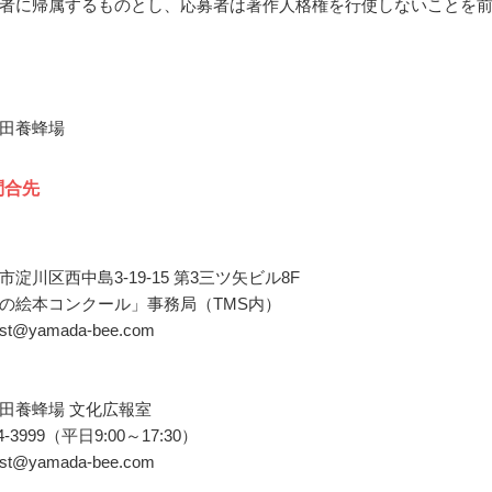
者に帰属するものとし、応募者は著作人格権を行使しないことを
田養蜂場
問合先
淀川区西中島3-19-15 第3三ツ矢ビル8F
の絵本コンクール」事務局（TMS内）
test@yamada-bee.com
田養蜂場 文化広報室
8-54-3999（平日9:00～17:30）
test@yamada-bee.com