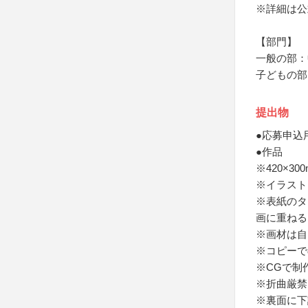
※詳細は公
【部門】
一般の部：
子どもの部
提出物
●応募申込
●作品
※420×3
※イラスト
※表紙のタ
画に重ねる
※画材は自
※コピーで
※CGで制
※折曲厳禁
※裏面に下