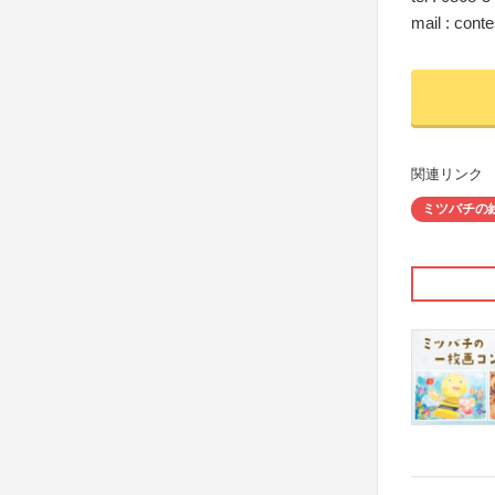
mail : con
関連リンク
ミツバチの