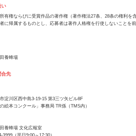
扱い
所有権ならびに受賞作品の著作権（著作権法27条、28条の権利を
者に帰属するものとし、応募者は著作人格権を行使しないことを
田養蜂場
問合先
淀川区西中島3-19-15 第3三ツ矢ビル8F
の絵本コンクール」事務局 TR係（TMS内）
田養蜂場 文化広報室
8-54-3999（平日9:00～17:30）