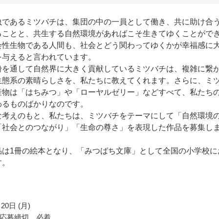
虫であるミツバチは、集団の中の一員として働き、共に助け合
ることと、共生する自然環境があればこそ生きてゆくことがで
会性生物である人間も、社会とどう関わってゆくかが幸福感に
を与えると言われています。
粉を通して自然界に大きく貢献しているミツバチは、複雑に繋
生態系の素晴らしさを、私たちに教えてくれます。さらに、ミ
産物は「はちみつ」や「ローヤルゼリー」などすべて、私たち
わるものばかりなのです。
な考えのもと、私たちは、ミツバチをテーマにして「自然環境
「社会とのつながり」「生命の尊さ」を表現した作品を募集し
品は1冊の絵本となり、「みつばち文庫」として全国の小学校に
す。
20日 (月)
応募締切、必着