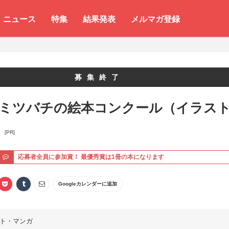
ニュース
特集
結果発表
メルマガ登録
募集終了
 ミツバチの絵本コンクール（イラス
）
[PR]
ト
応募者全員に参加賞！ 最優秀賞は1冊の本になります
Googleカレンダーに追加
ト・マンガ