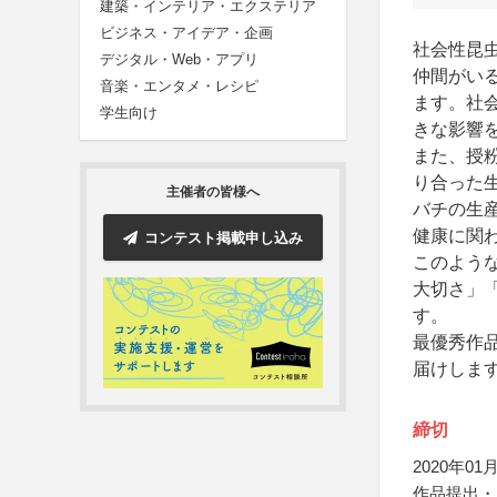
建築・インテリア・エクステリア
ビジネス・アイデア・企画
社会性昆
デジタル・Web・アプリ
仲間がい
音楽・エンタメ・レシピ
ます。社
学生向け
きな影響
また、授
り合った
主催者の皆様へ
バチの生
健康に関
コンテスト掲載申し込み
このよう
大切さ」
す。
最優秀作
届けしま
締切
2020年01月
作品提出・