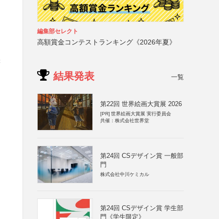
編集部セレクト
高額賞金コンテストランキング《2026年夏》
奨
結果発表
一覧
第22回 世界絵画大賞展 2026
[PR]
世界絵画大賞展 実行委員会
共催：株式会社世界堂
第24回 CSデザイン賞 一般部
門
株式会社中川ケミカル
第24回 CSデザイン賞 学生部
門《学生限定》