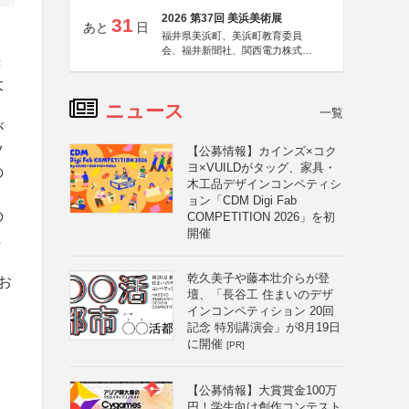
2026 第37回 美浜美術展
31
あと
日
福井県美浜町、美浜町教育委員
う
会、福井新聞社、関西電力株式会
き
社
大
ニュース
一覧
が
ツ
【公募情報】カインズ×コク
ヨ×VUILDがタッグ、家具・
の
木工品デザインコンペティシ
ョン「CDM Digi Fab
の
COMPETITION 2026」を初
開催
ま
乾久美子や藤本壮介らが登
お
壇、「長谷工 住まいのデザ
インコンペティション 20回
記念 特別講演会」が8月19日
に開催
[PR]
【公募情報】大賞賞金100万
円！学生向け創作コンテスト