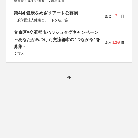
※後援：厚生労働省、文部科学省
第4回 健康をめざすアート公募展
7
あと
日
一般財団法人健康とアートを結ぶ会
文京区×交流都市ハッシュタグキャンペーン
～あなたがみつけた交流都市の“つながる”を
126
あと
日
募集～
文京区
PR