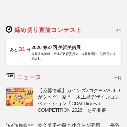
締め切り直前コンテスト
[PR]
2026 第37回 美浜美術展
31
あと
日
福井県美浜町、美浜町教育委員会、福井新聞社、関西電力株
式会社
ニュース
一覧
【公募情報】カインズ×コクヨ×VUILD
がタッグ、家具・木工品デザインコン
ペティション「CDM Digi Fab
COMPETITION 2026」を初開催
乾久美子や藤本壮介らが登壇、「長谷