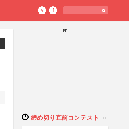
PR
締め切り直前コンテスト
[PR]