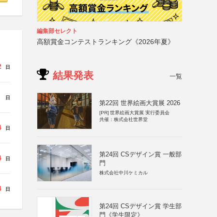
編集部セレクト
高額賞金コンテストランキング《2026年夏》
2
日
結果発表
一覧
日
第22回 世界絵画大賞展 2026
[PR]
世界絵画大賞展 実行委員会
共催：株式会社世界堂
4
日
第24回 CSデザイン賞 一般部
4
日
門
株式会社中川ケミカル
4
日
第24回 CSデザイン賞 学生部
門《学生限定》