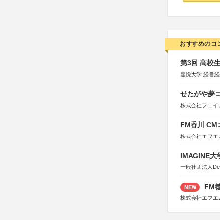
おすすめのコ
第3回 高校
嘉悦大学 経営
せたがや夢コ
株式会社フェイ
FM香川 C
株式会社エフエ
IMAGINE
一般社団法人Design 
FM徳
NEW
株式会社エフエ