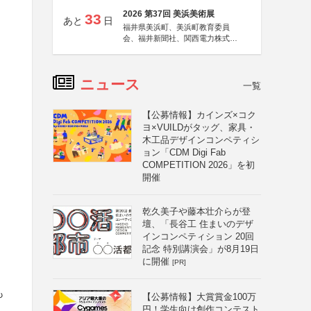
2026 第37回 美浜美術展
33
あと
日
福井県美浜町、美浜町教育委員
会、福井新聞社、関西電力株式会
社
ニュース
一覧
【公募情報】カインズ×コク
ヨ×VUILDがタッグ、家具・
木工品デザインコンペティシ
ョン「CDM Digi Fab
COMPETITION 2026」を初
開催
乾久美子や藤本壮介らが登
壇、「長谷工 住まいのデザ
インコンペティション 20回
記念 特別講演会」が8月19日
に開催
[PR]
も
【公募情報】大賞賞金100万
円！学生向け創作コンテスト