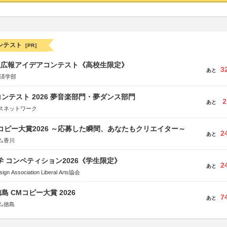
ンテスト
[PR]
生広報アイデアコンテスト《高校生限定》
3
あと
経済学部
ンテスト 2026 夢音楽部門・夢ダンス部門
2
あと
スネットワーク
Mコピー大賞2026 ～応募した瞬間、あなたもクリエイター～
2
あと
ム香川
大学 コンペティション2026《学生限定》
2
あと
Association Liberal Arts協会
島 CMコピー大賞 2026
7
あと
ム徳島