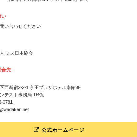
扱い
問い合わせください
人 ミス日本協会
問合先
西新宿2-2-1 京王プラザホテル南館9F
ンテスト事務局 TR係
23-0781
ry@wadaken.net
公式ホームページ