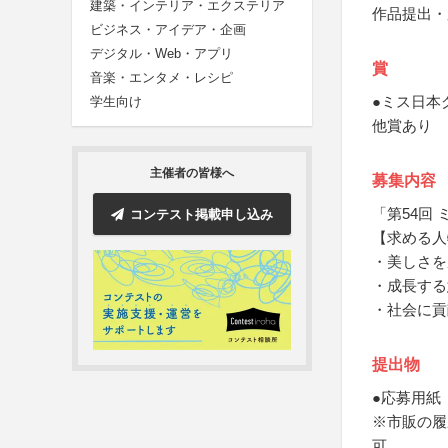
建築・インテリア・エクステリア
作品提出・
ビジネス・アイデア・企画
デジタル・Web・アプリ
賞
音楽・エンタメ・レシピ
●ミス日本
学生向け
他賞あり
主催者の皆様へ
募集内容
「第54回 
コンテスト掲載申し込み
【求める人
・美しさを
・成長する
・社会に貢
提出物
●応募用紙
※市販の履
可