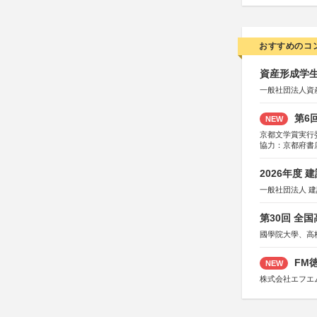
おすすめのコ
資産形成学生
一般社団法人資
第6
NEW
京都文学賞実行
協力：京都府書
社、集英社、小
研究所、双葉社
2026年度
一般社団法人 
第30回 全
國學院大學、高
FM徳
NEW
株式会社エフエ