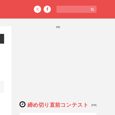
PR
締め切り直前コンテスト
[PR]