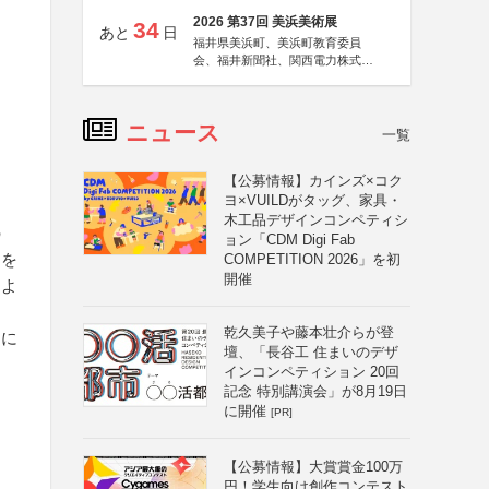
2026 第37回 美浜美術展
34
あと
日
福井県美浜町、美浜町教育委員
会、福井新聞社、関西電力株式会
社
ニュース
一覧
【公募情報】カインズ×コク
ヨ×VUILDがタッグ、家具・
木工品デザインコンペティシ
の
ョン「CDM Digi Fab
力を
COMPETITION 2026」を初
開催
くよ
乾久美子や藤本壮介らが登
品に
壇、「長谷工 住まいのデザ
インコンペティション 20回
記念 特別講演会」が8月19日
に開催
[PR]
【公募情報】大賞賞金100万
円！学生向け創作コンテスト