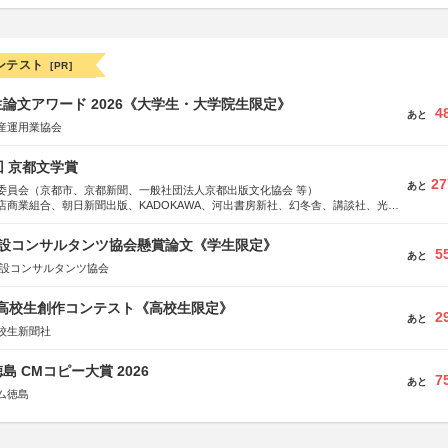
ンテスト
[PR]
論文アワード 2026《大学生・大学院生限定》
4
あと
産運用業協会
回 京都文学賞
27
あと
委員会（京都市、京都新聞、一般社団法人京都出版文化協会 等）
店商業組合、朝日新聞出版、KADOKAWA、河出書房新社、幻冬舎、講談社、光文
学館、祥伝社、新潮社、淡交社、ちいさいミシマ社、徳間書店、早川書房、PHP
、文藝春秋、ポプラ社、毎日新聞出版
 建設コンサルタンツ協会懸賞論文《学生限定》
5
あと
建設コンサルタンツ協会
国高校生創作コンテスト《高校生限定》
2
あと
校生新聞社
島 CMコピー大賞 2026
7
あと
ム徳島