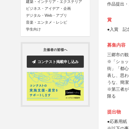
建築・インテリア・エクステリア
作品提出・
ビジネス・アイデア・企画
デジタル・Web・アプリ
賞
音楽・エンタメ・レシピ
●入賞 記
学生向け
募集内容
主催者の皆様へ
三郷市の観
※「ショッ
コンテスト掲載申し込み
街」「都心
表し、思わ
うな、簡潔
※第三者が
限る
提出物
●応募用紙
※以下の事