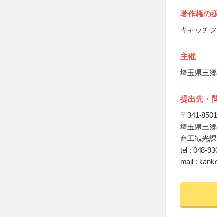
著作権の
キャッチフ
主催
埼玉県三郷
提出先・
〒341-8501
埼玉県三郷市
商工観光課
tel : 048-9
mail : kank