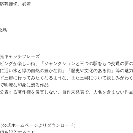
応募締切、必着
念品
光キャッチフレーズ
ピングが楽しい街」「ジャンクションと三つの駅をもつ交通の要
に近い水と緑の自然の豊かな街」「歴史や文化のある街」等の魅
ず三郷に行ってみたくなるような、また三郷について親しみがわ
で明瞭な印象に残る作品
公表する著作権を侵害しない、自作未発表で、人名を含まない作
（公式ホームページよりダウンロード）
項を記入すること