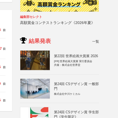
編集部セレクト
高額賞金コンテストランキング《2026年夏》
8
日
結果発表
一覧
7
日
第22回 世界絵画大賞展 2026
[PR]
世界絵画大賞展 実行委員会
共催：株式会社世界堂
5
日
9
第24回 CSデザイン賞 一般部
日
門
株式会社中川ケミカル
5
日
第24回 CSデザイン賞 学生部
門《学生限定》