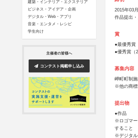
建築・インテリア・エクステリア
ビジネス・アイデア・企画
2015年03月
デジタル・Web・アプリ
作品提出・
音楽・エンタメ・レシピ
学生向け
賞
●最優秀賞
●優秀賞（
主催者の皆様へ
コンテスト掲載申し込み
募集内容
岬町町制施
※他の商標
提出物
●作品
※ロゴマー
すること
※デジタル