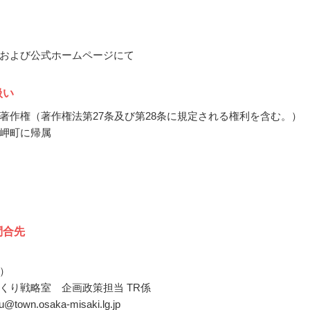
および公式ホームページにて
扱い
著作権（著作権法第27条及び第28条に規定される権利を含む。）
岬町に帰属
問合先
）
くり戦略室 企画政策担当 TR係
ku@town.osaka-misaki.lg.jp