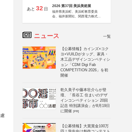
2026 第37回 美浜美術展
32
あと
日
福井県美浜町、美浜町教育委員
会、福井新聞社、関西電力株式会
社
ニュース
一覧
【公募情報】カインズ×コク
ヨ×VUILDがタッグ、家具・
木工品デザインコンペティシ
ョン「CDM Digi Fab
COMPETITION 2026」を初
開催
乾久美子や藤本壮介らが登
壇、「長谷工 住まいのデザ
インコンペティション 20回
記念 特別講演会」が8月19日
に開催
[PR]
考慮
【公募情報】大賞賞金100万
円！学生向け創作コンテスト