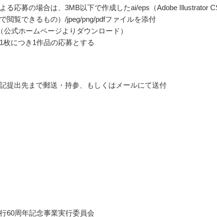
応募の場合は、3MB以下で作成したai/eps（Adobe Illustrator C
閲覧できるもの）/jpeg/png/pdfファイルを添付
（公式ホームページよりダウンロード）
1枚につき1作品の応募とする
記提出先まで郵送・持参、もしくはメールにて送付
行60周年記念事業実行委員会