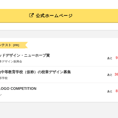
公式ホームページ
ンテスト
[PR]
グッドデザイン・ニューホープ賞
9
あと
本デザイン振興会
山中等教育学校（仮称）の校章デザイン募集
3
あと
等学校
LOGO COMPETITION
8
あと
ン