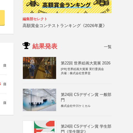
編集部セレクト
高額賞金コンテストランキング《2026年夏》
結果発表
一覧
第22回 世界絵画大賞展 2026
日
[PR]
世界絵画大賞展 実行委員会
共催：株式会社世界堂
6
日
第24回 CSデザイン賞 一般部
門
日
株式会社中川ケミカル
第24回 CSデザイン賞 学生部
門《学生限定》