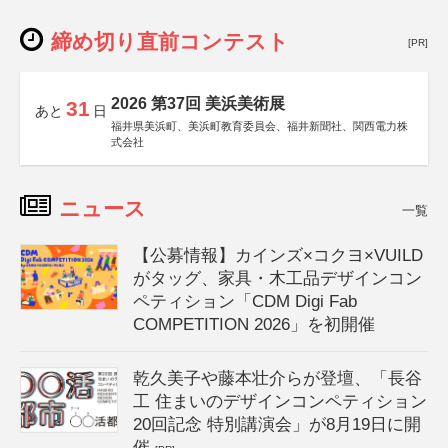
締め切り直前コンテスト
[PR]
2026 第37回 美浜美術展
31
あと
日
福井県美浜町、美浜町教育委員会、福井新聞社、関西電力株
式会社
ニュース
一覧
【公募情報】カインズ×コクヨ×VUILD
がタッグ、家具・木工品デザインコン
ペティション「CDM Digi Fab
COMPETITION 2026」を初開催
乾久美子や藤本壮介らが登壇、「長谷
工 住まいのデザインコンペティション
20回記念 特別講演会」が8月19日に開
催