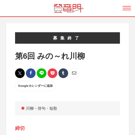
募集終了
第6回 みの～れ川柳
Googleカレンダーに追加
川柳・俳句・短歌
締切