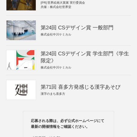
[PR]
世界絵画大賞展 実行委員会
共催：株式会社世界堂
第24回 CSデザイン賞 一般部門
株式会社中川ケミカル
第24回 CSデザイン賞 学生部門《学生
限定》
株式会社中川ケミカル
第71回 喜多方発感じる漢字あそび
漢字のまち喜多方
応募される際は、必ず公式ホームページにて
最新の開催情報をご確認ください。