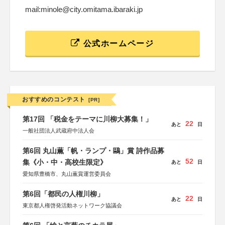
mail:minole@city.omitama.ibaraki.jp
公式ホームページ
おすすめのコンテスト
[PR]
第17回 「税金をテーマに川柳大募集！」
22
あと
日
一般社団法人武蔵府中法人会
第6回 丸山薫「帆・ランプ・鷗」賞 詩作品募
52
集《小・中・高校生限定》
あと
日
愛知県豊橋市、丸山薫賞運営委員会
第6回「都民の人権川柳」
22
あと
日
東京都人権啓発活動ネットワーク協議会