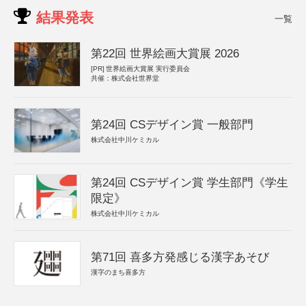
結果発表
一覧
第22回 世界絵画大賞展 2026
[PR]
世界絵画大賞展 実行委員会
共催：株式会社世界堂
第24回 CSデザイン賞 一般部門
株式会社中川ケミカル
第24回 CSデザイン賞 学生部門《学生
限定》
株式会社中川ケミカル
第71回 喜多方発感じる漢字あそび
漢字のまち喜多方