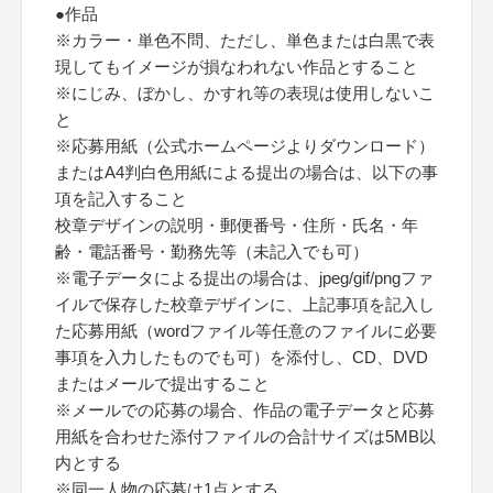
●作品
※カラー・単色不問、ただし、単色または白黒で表
現してもイメージが損なわれない作品とすること
※にじみ、ぼかし、かすれ等の表現は使用しないこ
と
※応募用紙（公式ホームページよりダウンロード）
またはA4判白色用紙による提出の場合は、以下の事
項を記入すること
校章デザインの説明・郵便番号・住所・氏名・年
齢・電話番号・勤務先等（未記入でも可）
※電子データによる提出の場合は、jpeg/gif/pngファ
イルで保存した校章デザインに、上記事項を記入し
た応募用紙（wordファイル等任意のファイルに必要
事項を入力したものでも可）を添付し、CD、DVD
またはメールで提出すること
※メールでの応募の場合、作品の電子データと応募
用紙を合わせた添付ファイルの合計サイズは5MB以
内とする
※同一人物の応募は1点とする