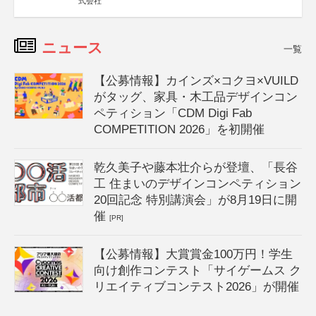
式会社
ニュース
一覧
【公募情報】カインズ×コクヨ×VUILD
がタッグ、家具・木工品デザインコン
ペティション「CDM Digi Fab
COMPETITION 2026」を初開催
乾久美子や藤本壮介らが登壇、「長谷
工 住まいのデザインコンペティション
20回記念 特別講演会」が8月19日に開
催
[PR]
【公募情報】大賞賞金100万円！学生
向け創作コンテスト「サイゲームス ク
リエイティブコンテスト2026」が開催