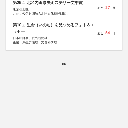
第25回 北区内田康夫ミステリー文学賞
37
あと
日
東京都北区
共催：公益財団法人北区文化振興財団
協力：一般財団法人内田康夫財団
協賛：株式会社実業之日本社
第10回 生命（いのち）を見つめるフォト＆エ
ッセー
54
あと
日
日本医師会、読売新聞社
後援：厚生労働省、文部科学省
協賛：東京海上日動火災保険株式会社、東京海上日動あん
しん生命保険株式会社
PR