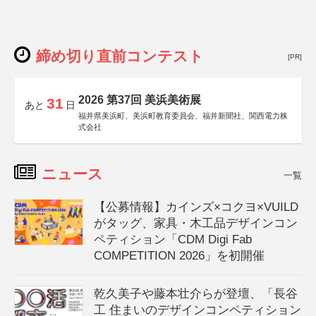
締め切り直前コンテスト
[PR]
2026 第37回 美浜美術展
31
あと
日
福井県美浜町、美浜町教育委員会、福井新聞社、関西電力株
式会社
ニュース
一覧
【公募情報】カインズ×コクヨ×VUILD
がタッグ、家具・木工品デザインコン
ペティション「CDM Digi Fab
COMPETITION 2026」を初開催
乾久美子や藤本壮介らが登壇、「長谷
工 住まいのデザインコンペティション