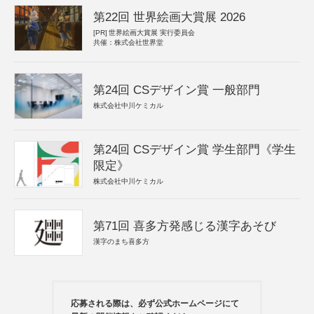
第22回 世界絵画大賞展 2026
[PR]
世界絵画大賞展 実行委員会
共催：株式会社世界堂
第24回 CSデザイン賞 一般部門
株式会社中川ケミカル
第24回 CSデザイン賞 学生部門《学生
限定》
株式会社中川ケミカル
第71回 喜多方発感じる漢字あそび
漢字のまち喜多方
応募される際は、必ず公式ホームページにて