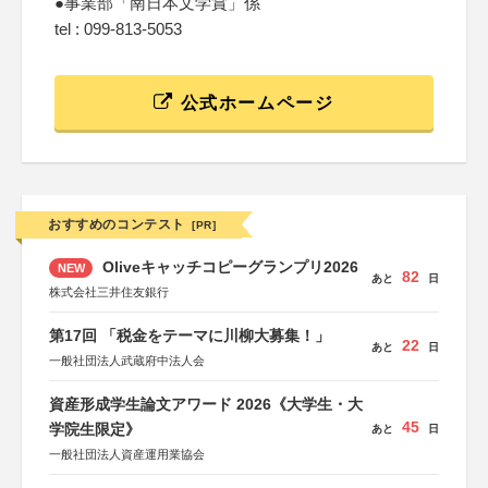
●事業部「南日本文学賞」係
tel : 099-813-5053
公式ホームページ
おすすめのコンテスト
[PR]
Oliveキャッチコピーグランプリ2026
NEW
82
あと
日
株式会社三井住友銀行
第17回 「税金をテーマに川柳大募集！」
22
あと
日
一般社団法人武蔵府中法人会
資産形成学生論文アワード 2026《大学生・大
45
学院生限定》
あと
日
一般社団法人資産運用業協会