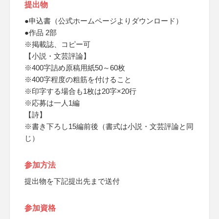
提出物
●申込書（公式ホームページよりダウンロード）
●作品 2部
※掲載誌、コピー可
【小説・文芸評論】
※400字詰め原稿用紙50～60枚
※400字程度の粗筋を付けること
※印字する場合も1枚は20字×20行
※応募は一人1編
【詩】
※書き下ろし15編前後（書式は小説・文芸評論と同
じ）
参加方法
提出物を下記提出先まで送付
参加資格