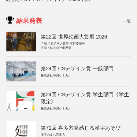
結果発表
一覧
第22回 世界絵画大賞展 2026
[PR]
世界絵画大賞展 実行委員会
共催：株式会社世界堂
第24回 CSデザイン賞 一般部門
株式会社中川ケミカル
第24回 CSデザイン賞 学生部門《学生
限定》
株式会社中川ケミカル
第71回 喜多方発感じる漢字あそび
漢字のまち喜多方