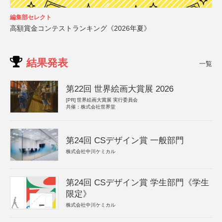
編集部セレクト
高額賞金コンテストランキング《2026年夏》
結果発表
一覧
第22回 世界絵画大賞展 2026
[PR]
世界絵画大賞展 実行委員会
共催：株式会社世界堂
第24回 CSデザイン賞 一般部門
株式会社中川ケミカル
第24回 CSデザイン賞 学生部門《学生
限定》
株式会社中川ケミカル