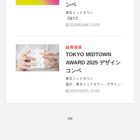
ンペ
東京ミッドタウン
【協力】
合同会社生活と表現
2026/03/06 13:00
【後援】
University of Hawai‘i at Mānoa
/Department of Art and Art History
【パートナー】
結果発表
三井デザインテック株式会社
TOKYO MIDTOWN
AWARD 2025 デザイン
コンペ
東京ミッドタウン
協力：東京ミッドタウン・デザインハ
ブ、株式会社JDN
2025/10/21 10:00
PR