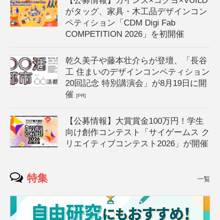
【公募情報】カインズ×コクヨ×VUILD
がタッグ、家具・木工品デザインコン
ペティション「CDM Digi Fab
COMPETITION 2026」を初開催
乾久美子や藤本壮介らが登壇、「長谷
工 住まいのデザインコンペティション
20回記念 特別講演会」が8月19日に開
催
[PR]
【公募情報】大賞賞金100万円！学生
向け創作コンテスト「サイゲームス ク
リエイティブコンテスト2026」が開催
特集
一覧