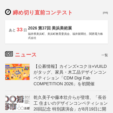
締め切り直前コンテスト
[PR]
2026 第37回 美浜美術展
33
あと
日
福井県美浜町、美浜町教育委員会、福井新聞社、関西電力株
式会社
ニュース
一覧
【公募情報】カインズ×コクヨ×VUILD
がタッグ、家具・木工品デザインコン
ペティション「CDM Digi Fab
COMPETITION 2026」を初開催
乾久美子や藤本壮介らが登壇、「長谷
工 住まいのデザインコンペティション
20回記念 特別講演会」が8月19日に開