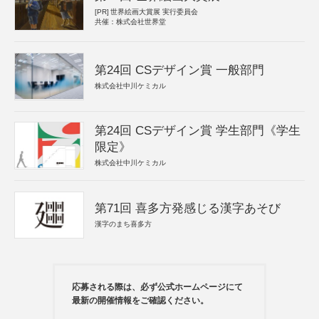
[PR]
世界絵画大賞展 実行委員会
共催：株式会社世界堂
第24回 CSデザイン賞 一般部門
株式会社中川ケミカル
第24回 CSデザイン賞 学生部門《学生
限定》
株式会社中川ケミカル
第71回 喜多方発感じる漢字あそび
漢字のまち喜多方
応募される際は、必ず公式ホームページにて
最新の開催情報をご確認ください。