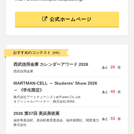
公式ホームページ
おすすめのコンテスト
[PR]
西武信用金庫 カレンダーアワード 2026
26
あと
日
西武信用金庫
IIIARTMAN-CELL ～ Students’ Show 2026
～ 《学生限定》
49
あと
日
株式会社アートチューンズ | artTunes Co.,Ltd.
オフィシャルパートナー：株式会社JERA
2026 第37回 美浜美術展
33
あと
日
福井県美浜町、美浜町教育委員会、福井新聞社、関西電力
株式会社