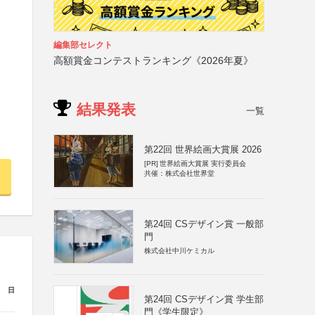
編集部セレクト
高額賞金コンテストランキング《2026年夏》
結果発表
一覧
第22回 世界絵画大賞展 2026
[PR]
世界絵画大賞展 実行委員会
共催：株式会社世界堂
第24回 CSデザイン賞 一般部
門
株式会社中川ケミカル
日
第24回 CSデザイン賞 学生部
門《学生限定》