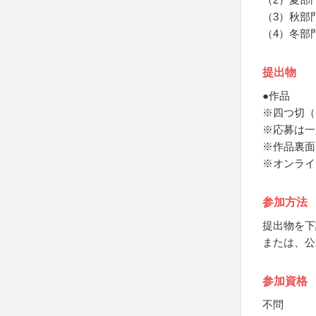
（3）秋部
（4）冬部
提出物
●作品
※四つ切（
※応募は一
※作品裏面
※オンライ
参加方法
提出物を下
または、公
参加資格
不問