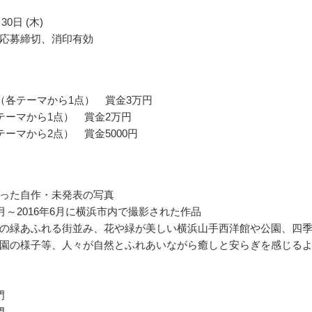
30日 (木)
応募締切、消印有効
（各テーマから1点） 賞金3万円
テーマから1点） 賞金2万円
テーマから2点） 賞金5000円
った自作・未発表の写真
7月～2016年6月に横浜市内で撮影された作品
の緑あふれる街並み、花や緑が美しい横浜山手西洋館や公園、四
園の様子等、人々が自然とふれあいながら癒しと安らぎを感じる
門
門