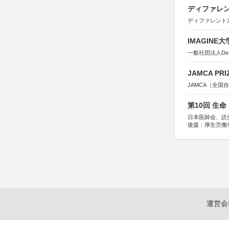
ディファレン
ディファレント
IMAGINE
一般社団法人Design 
JAMCA P
JAMCA（全
第10回 生
日本医師会、読
後援：厚生労働
協賛：東京海上
運営会