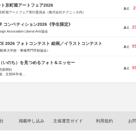
ト京町堀アートフェア2026
2
あと
京町堀アートフェア実行委員会（株式会社チグニッタ内）
大学 コンペティション2026《学生限定》
2
あと
Association Liberal Arts協会
RIZE 2026 フォトコンテスト 絵画／イラストコンテスト
5
あと
国自動車大学校・整備専門学校協会）
命（いのち）を見つめるフォト＆エッセー
5
あと
売新聞社
省、文部科学省
日動火災保険株式会社、東京海上日動あんしん生命保険株式会社
社
掲載申し込み
主催運営ガイド
利用規約
お