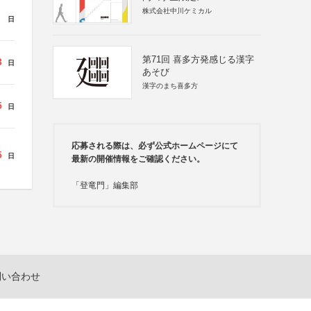
株式会社中川ケミカル
日
第71回 喜多方発感じる漢字
3
日
あそび
漢字のまち喜多方
5
日
応募される際は、必ず公式ホームページにて
5
日
最新の開催情報をご確認ください。
「登竜門」編集部
問い合わせ