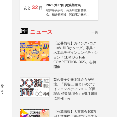
2026 第37回 美浜美術展
32
あと
日
福井県美浜町、美浜町教育委員
会、福井新聞社、関西電力株式会
社
ニュース
一覧
【公募情報】カインズ×コク
ヨ×VUILDがタッグ、家具・
木工品デザインコンペティシ
ョン「CDM Digi Fab
COMPETITION 2026」を初
開催
乾久美子や藤本壮介らが登
壇、「長谷工 住まいのデザ
季を
インコンペティション 20回
よう
記念 特別講演会」が8月19日
に開催
[PR]
【公募情報】大賞賞金100万
円！学生向け創作コンテスト