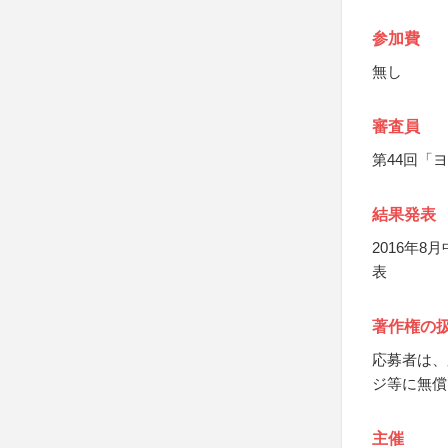
参加費
無し
審査員
第44回「
結果発表
2016年
表
著作権の
応募者は、
ジ等に無償
主催