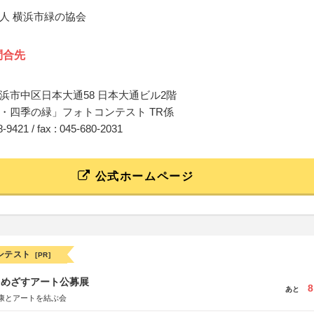
人 横浜市緑の協会
問合先
浜市中区日本大通58 日本大通ビル2階
・四季の緑」フォトコンテスト TR係
28-9421 / fax : 045-680-2031
公式ホームページ
ンテスト
[PR]
をめざすアート公募展
8
あと
康とアートを結ぶ会