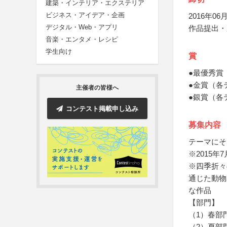
建築・インテリア・エクステリア
ビジネス・アイデア・企画
2016年06月
デジタル・Web・アプリ
作品提出・
音楽・エンタメ・レシピ
学生向け
賞
●最優秀賞
●金賞（各
主催者の皆様へ
●銀賞（各
コンテスト掲載申し込み
募集内容
テーマにそ
※2015年
※四季折々
通じた動物
な作品
【部門】
（1）春部
（2）夏部