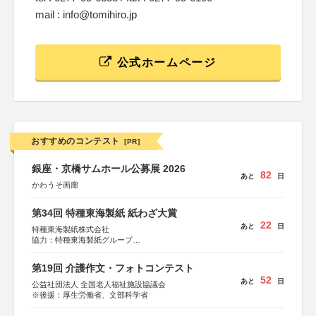
mail : info@tomihiro.jp
公式ホームページ
おすすめのコンテスト
[PR]
銀座・京橋サムホール公募展 2026
82
あと
日
かわうそ画廊
第34回 特種東海製紙 紙わざ大賞
22
あと
日
特種東海製紙株式会社
協力：特種東海製紙グループ
特別協賛：静岡県長泉町
第19回 介護作文・フォトコンテスト
52
あと
日
公益社団法人 全国老人福祉施設協議会
※後援：厚生労働省、文部科学省