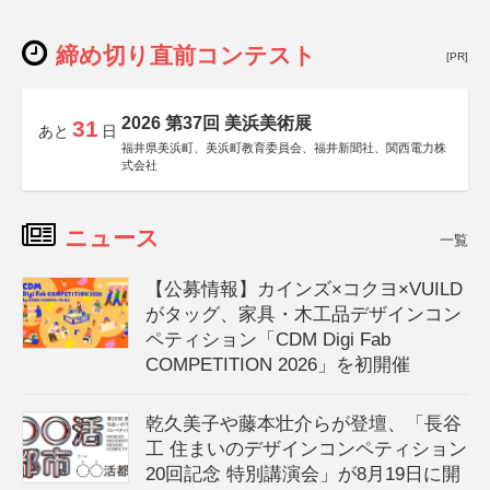
締め切り直前コンテスト
[PR]
2026 第37回 美浜美術展
31
あと
日
福井県美浜町、美浜町教育委員会、福井新聞社、関西電力株
式会社
ニュース
一覧
【公募情報】カインズ×コクヨ×VUILD
がタッグ、家具・木工品デザインコン
ペティション「CDM Digi Fab
COMPETITION 2026」を初開催
乾久美子や藤本壮介らが登壇、「長谷
工 住まいのデザインコンペティション
20回記念 特別講演会」が8月19日に開