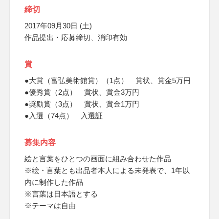
締切
2017年09月30日 (土)
作品提出・応募締切、消印有効
賞
●大賞（富弘美術館賞）（1点） 賞状、賞金5万円
●優秀賞（2点） 賞状、賞金3万円
●奨励賞（3点） 賞状、賞金1万円
●入選（74点） 入選証
募集内容
絵と言葉をひとつの画面に組み合わせた作品
※絵・言葉とも出品者本人による未発表で、1年以
内に制作した作品
※言葉は日本語とする
※テーマは自由