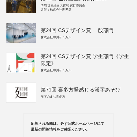
[PR]
世界絵画大賞展 実行委員会
共催：株式会社世界堂
第24回 CSデザイン賞 一般部門
株式会社中川ケミカル
第24回 CSデザイン賞 学生部門《学生
限定》
株式会社中川ケミカル
第71回 喜多方発感じる漢字あそび
漢字のまち喜多方
応募される際は、必ず公式ホームページにて
最新の開催情報をご確認ください。