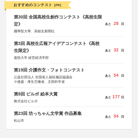
おすすめのコンテスト
[PR]
第30回 全国高校生創作コンテスト《高校生限
28
定》
あと
日
國學院大學、高校生新聞社
第3回 高校生広報アイデアコンテスト《高校
32
生限定》
あと
日
嘉悦大学 経営経済学部
第19回 介護作文・フォトコンテスト
54
あと
日
公益社団法人 全国老人福祉施設協議会
※後援：厚生労働省、文部科学省
第9回 ビルボ 絵本大賞
177
あと
日
株式会社ビルボ
第23回 坊っちゃん文学賞 作品募集
54
あと
日
松山市