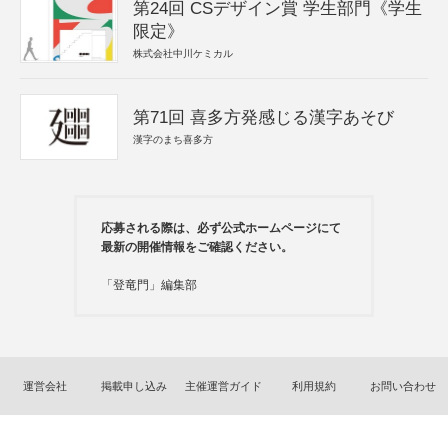
第24回 CSデザイン賞 学生部門《学生
限定》
株式会社中川ケミカル
第71回 喜多方発感じる漢字あそび
漢字のまち喜多方
応募される際は、必ず公式ホームページにて
最新の開催情報をご確認ください。
「登竜門」編集部
運営会社
掲載申し込み
主催運営ガイド
利用規約
お問い合わせ