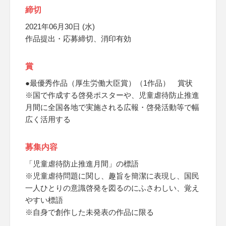
締切
2021年06月30日 (水)
作品提出・応募締切、消印有効
賞
●最優秀作品（厚生労働大臣賞）（1作品） 賞状
※国で作成する啓発ポスターや、児童虐待防止推進
月間に全国各地で実施される広報・啓発活動等で幅
広く活用する
募集内容
「児童虐待防止推進月間」の標語
※児童虐待問題に関し、趣旨を簡潔に表現し、国民
一人ひとりの意識啓発を図るのにふさわしい、覚え
やすい標語
※自身で創作した未発表の作品に限る