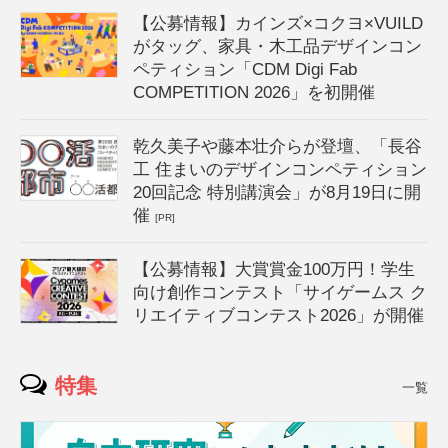
【公募情報】カインズ×コクヨ×VUILD
がタッグ、家具・木工品デザインコン
ペティション「CDM Digi Fab
COMPETITION 2026」を初開催
乾久美子や藤本壮介らが登壇、「長谷
工 住まいのデザインコンペティション
20回記念 特別講演会」が8月19日に開
催
[PR]
【公募情報】大賞賞金100万円！学生
向け創作コンテスト「サイゲームス ク
リエイティブコンテスト2026」が開催
特集
一覧