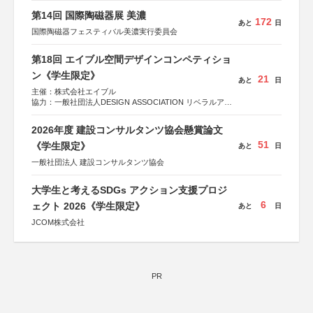
第14回 国際陶磁器展 美濃
172
あと
日
国際陶磁器フェスティバル美濃実行委員会
第18回 エイブル空間デザインコンペティショ
ン《学生限定》
21
あと
日
主催：株式会社エイブル
協力：一般社団法人DESIGN ASSOCIATION リベラルアー
ツ協会
運営：TOKYO COMPANY株式会社
2026年度 建設コンサルタンツ協会懸賞論文
51
《学生限定》
あと
日
一般社団法人 建設コンサルタンツ協会
大学生と考えるSDGs アクション支援プロジ
6
ェクト 2026《学生限定》
あと
日
JCOM株式会社
PR