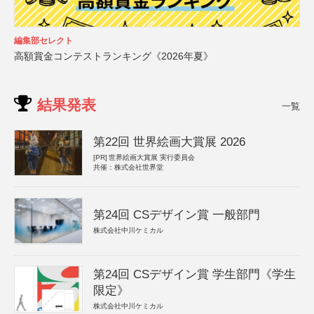
編集部セレクト
高額賞金コンテストランキング《2026年夏》
結果発表
一覧
第22回 世界絵画大賞展 2026
[PR]
世界絵画大賞展 実行委員会
共催：株式会社世界堂
第24回 CSデザイン賞 一般部門
株式会社中川ケミカル
第24回 CSデザイン賞 学生部門《学生
限定》
株式会社中川ケミカル