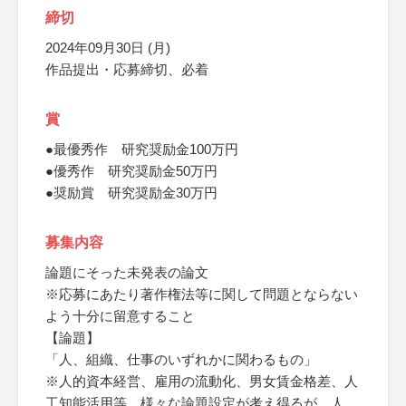
締切
2024年09月30日 (月)
作品提出・応募締切、必着
賞
●最優秀作 研究奨励金100万円
●優秀作 研究奨励金50万円
●奨励賞 研究奨励金30万円
募集内容
論題にそった未発表の論文
※応募にあたり著作権法等に関して問題とならない
よう十分に留意すること
【論題】
「人、組織、仕事のいずれかに関わるもの」
※人的資本経営、雇用の流動化、男女賃金格差、人
工知能活用等、様々な論題設定が考え得るが、人、