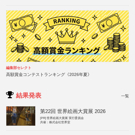
編集部セレクト
高額賞金コンテストランキング《2026年夏》
結果発表
一覧
第22回 世界絵画大賞展 2026
[PR]
世界絵画大賞展 実行委員会
共催：株式会社世界堂