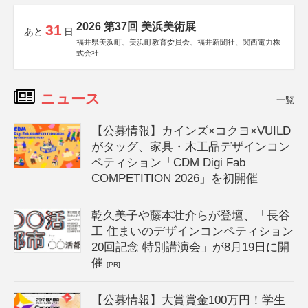
2026 第37回 美浜美術展
31
あと
日
福井県美浜町、美浜町教育委員会、福井新聞社、関西電力株
式会社
ニュース
一覧
【公募情報】カインズ×コクヨ×VUILD
がタッグ、家具・木工品デザインコン
ペティション「CDM Digi Fab
COMPETITION 2026」を初開催
乾久美子や藤本壮介らが登壇、「長谷
工 住まいのデザインコンペティション
20回記念 特別講演会」が8月19日に開
催
[PR]
【公募情報】大賞賞金100万円！学生