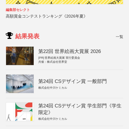
編集部セレクト
高額賞金コンテストランキング《2026年夏》
結果発表
一覧
第22回 世界絵画大賞展 2026
[PR]
世界絵画大賞展 実行委員会
共催：株式会社世界堂
第24回 CSデザイン賞 一般部門
株式会社中川ケミカル
第24回 CSデザイン賞 学生部門《学生
限定》
株式会社中川ケミカル