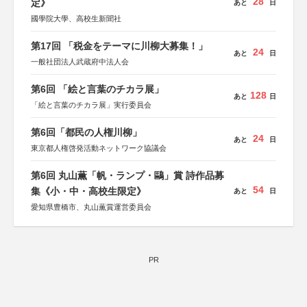
28
定》
あと
日
國學院大學、高校生新聞社
第17回 「税金をテーマに川柳大募集！」
24
あと
日
一般社団法人武蔵府中法人会
第6回 「絵と言葉のチカラ展」
128
あと
日
「絵と言葉のチカラ展」実行委員会
第6回「都民の人権川柳」
24
あと
日
東京都人権啓発活動ネットワーク協議会
第6回 丸山薫「帆・ランプ・鷗」賞 詩作品募
54
集《小・中・高校生限定》
あと
日
愛知県豊橋市、丸山薫賞運営委員会
PR