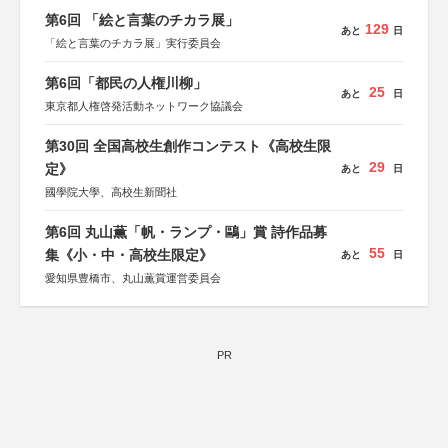
第6回 「絵と言葉のチカラ展」
129
あと
日
「絵と言葉のチカラ展」実行委員会
第6回「都民の人権川柳」
25
あと
日
東京都人権啓発活動ネットワーク協議会
第30回 全国高校生創作コンテスト《高校生限
29
定》
あと
日
國學院大學、高校生新聞社
第6回 丸山薫「帆・ランプ・鷗」賞 詩作品募
55
集《小・中・高校生限定》
あと
日
愛知県豊橋市、丸山薫賞運営委員会
PR