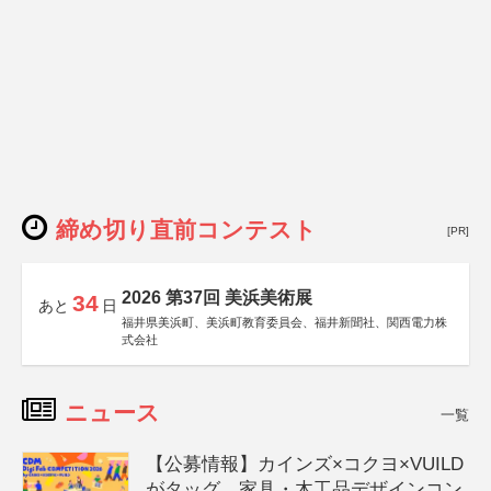
締め切り直前コンテスト
[PR]
2026 第37回 美浜美術展
34
あと
日
福井県美浜町、美浜町教育委員会、福井新聞社、関西電力株
式会社
ニュース
一覧
【公募情報】カインズ×コクヨ×VUILD
がタッグ、家具・木工品デザインコン