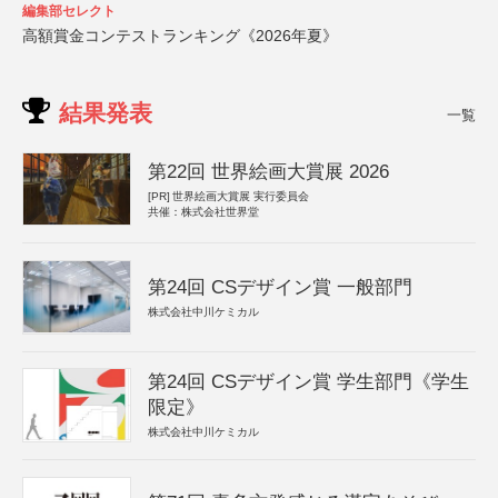
編集部セレクト
高額賞金コンテストランキング《2026年夏》
結果発表
一覧
第22回 世界絵画大賞展 2026
[PR]
世界絵画大賞展 実行委員会
共催：株式会社世界堂
第24回 CSデザイン賞 一般部門
株式会社中川ケミカル
第24回 CSデザイン賞 学生部門《学生
限定》
株式会社中川ケミカル