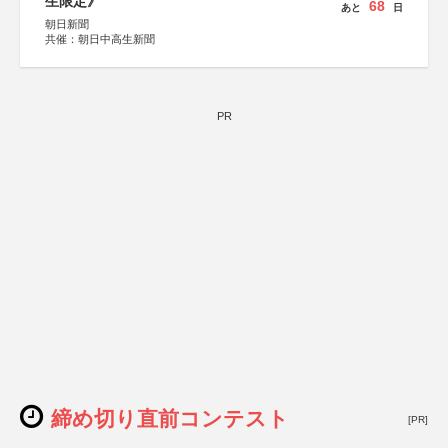
生限定》
68
あと
日
朝日新聞
共催：朝日中高生新聞
PR
締め切り直前コンテスト
[PR]