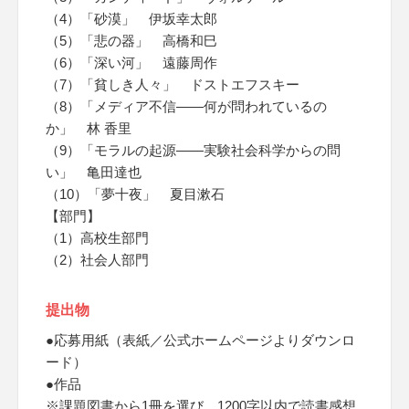
（4）「砂漠」 伊坂幸太郎
（5）「悲の器」 高橋和巳
（6）「深い河」 遠藤周作
（7）「貧しき人々」 ドストエフスキー
（8）「メディア不信――何が問われているの
か」 林 香里
（9）「モラルの起源――実験社会科学からの問
い」 亀田達也
（10）「夢十夜」 夏目漱石
【部門】
（1）高校生部門
（2）社会人部門
提出物
●応募用紙（表紙／公式ホームページよりダウンロ
ード）
●作品
※課題図書から1冊を選び、1200字以内で読書感想