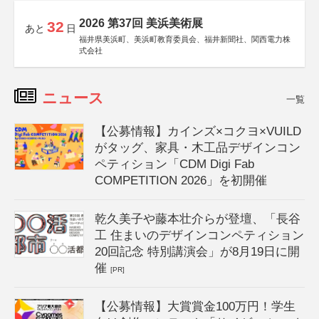
2026 第37回 美浜美術展
32
あと
日
福井県美浜町、美浜町教育委員会、福井新聞社、関西電力株
式会社
ニュース
一覧
【公募情報】カインズ×コクヨ×VUILD
がタッグ、家具・木工品デザインコン
ペティション「CDM Digi Fab
COMPETITION 2026」を初開催
乾久美子や藤本壮介らが登壇、「長谷
工 住まいのデザインコンペティション
20回記念 特別講演会」が8月19日に開
催
[PR]
【公募情報】大賞賞金100万円！学生