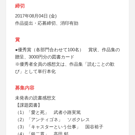
締切
2017年08月04日 (金)
作品提出・応募締切、消印有効
賞
●優秀賞（各部門合わせて100名） 賞状、作品集の
贈呈、3000円分の図書カード
※優秀者全員の感想文は、作品集「読むことの歓
び」として単行本化
募集内容
未発表の読書感想文
【課題図書】
（1）「愛と死」 武者小路実篤
（2）「アンティゴネ」 ソポクレス
（3）「キャスターという仕事」 国谷裕子
（4）「銀二貫」 髙田 郁