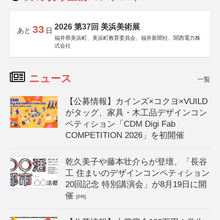
2026 第37回 美浜美術展
33
あと
日
福井県美浜町、美浜町教育委員会、福井新聞社、関西電力株
式会社
ニュース
一覧
【公募情報】カインズ×コクヨ×VUILD
がタッグ、家具・木工品デザインコン
ペティション「CDM Digi Fab
COMPETITION 2026」を初開催
乾久美子や藤本壮介らが登壇、「長谷
工 住まいのデザインコンペティション
20回記念 特別講演会」が8月19日に開
催
[PR]