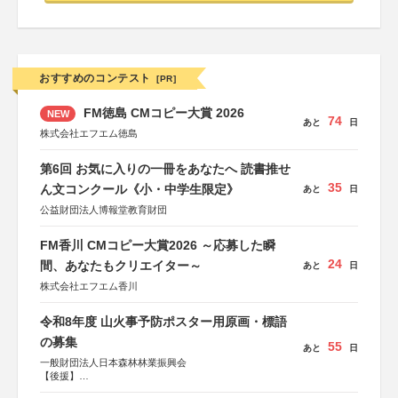
おすすめのコンテスト
[PR]
FM徳島 CMコピー大賞 2026
NEW
74
あと
日
株式会社エフエム徳島
第6回 お気に入りの一冊をあなたへ 読書推せ
35
ん文コンクール《小・中学生限定》
あと
日
公益財団法人博報堂教育財団
FM香川 CMコピー大賞2026 ～応募した瞬
24
間、あなたもクリエイター～
あと
日
株式会社エフエム香川
令和8年度 山火事予防ポスター用原画・標語
の募集
55
あと
日
一般財団法人日本森林林業振興会
【後援】
総務省消防庁、文部科学省、林野庁、全国森林組合連合