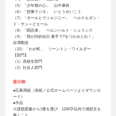
（5）「少年期の心」 山中康裕
（6）「想像ラジオ」 いとうせいこう
（7）「ポールとヴィルジニー」 ベルナルダン・
ド・サン＝ピエール
（8）「朗読者」 ベルンハルト・シュリンク
（9）「我が詩的自伝 素手で?をつかみとれ！」
吉増剛造
（10）「わが町」 ソーントン・ワイルダー
【部門】
（1）高校生部門
（2）社会人部門
提出物
●応募用紙（表紙／公式ホームページよりダウンロ
ード）
●作品
※課題図書から1冊を選び、1200字以内で感想文を
書くこと