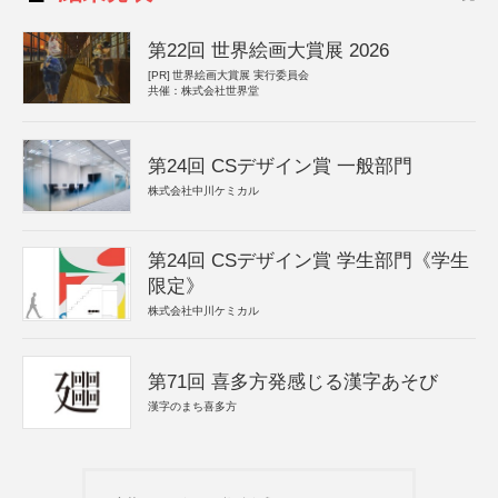
第22回 世界絵画大賞展 2026
[PR]
世界絵画大賞展 実行委員会
共催：株式会社世界堂
第24回 CSデザイン賞 一般部門
株式会社中川ケミカル
第24回 CSデザイン賞 学生部門《学生
限定》
株式会社中川ケミカル
第71回 喜多方発感じる漢字あそび
漢字のまち喜多方