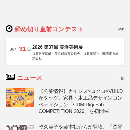
締め切り直前コンテスト
[PR]
2026 第37回 美浜美術展
31
あと
日
福井県美浜町、美浜町教育委員会、福井新聞社、関西電力株
式会社
ニュース
一覧
【公募情報】カインズ×コクヨ×VUILD
がタッグ、家具・木工品デザインコン
ペティション「CDM Digi Fab
COMPETITION 2026」を初開催
乾久美子や藤本壮介らが登壇、「長谷