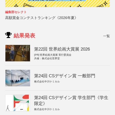
編集部セレクト
高額賞金コンテストランキング《2026年夏》
結果発表
一覧
第22回 世界絵画大賞展 2026
[PR]
世界絵画大賞展 実行委員会
共催：株式会社世界堂
第24回 CSデザイン賞 一般部門
株式会社中川ケミカル
第24回 CSデザイン賞 学生部門《学生
限定》
株式会社中川ケミカル