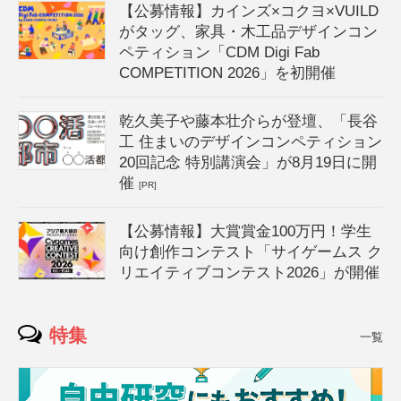
【公募情報】カインズ×コクヨ×VUILD
がタッグ、家具・木工品デザインコン
ペティション「CDM Digi Fab
COMPETITION 2026」を初開催
乾久美子や藤本壮介らが登壇、「長谷
工 住まいのデザインコンペティション
20回記念 特別講演会」が8月19日に開
催
[PR]
【公募情報】大賞賞金100万円！学生
向け創作コンテスト「サイゲームス ク
リエイティブコンテスト2026」が開催
特集
一覧