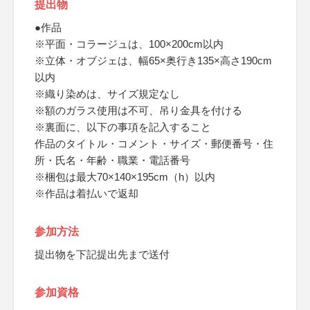
提出物
●作品
※平面・コラージュは、100×200cm以内
※立体・オブジェは、幅65×奥行き135×高さ190cm
以内
※織り染めは、サイズ規定なし
※額のガラス使用は不可、吊り金具を付ける
※裏面に、以下の事項を記入すること
作品のタイトル・コメント・サイズ・郵便番号・住
所・氏名・年齢・職業・電話番号
※梱包は最大70×140×195cm（h）以内
※作品は着払いで返却
参加方法
提出物を下記提出先まで送付
参加資格