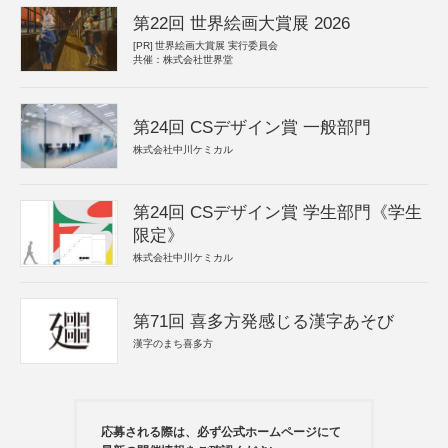
第22回 世界絵画大賞展 2026
[PR]
世界絵画大賞展 実行委員会
共催：株式会社世界堂
第24回 CSデザイン賞 一般部門
株式会社中川ケミカル
第24回 CSデザイン賞 学生部門《学生
限定》
株式会社中川ケミカル
第71回 喜多方発感じる漢字あそび
漢字のまち喜多方
応募される際は、必ず公式ホームページにて