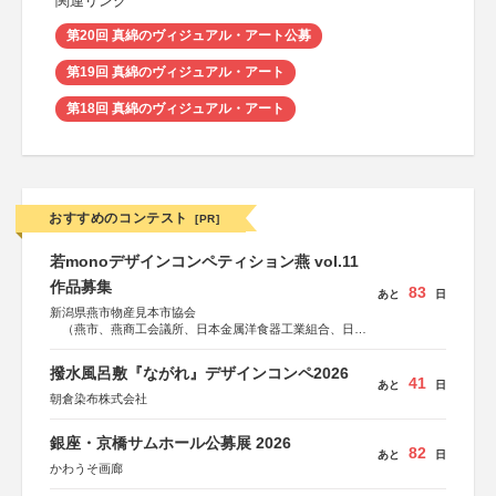
関連リンク
第20回 真綿のヴィジュアル・アート公募
第19回 真綿のヴィジュアル・アート
第18回 真綿のヴィジュアル・アート
おすすめのコンテスト
[PR]
若monoデザインコンペティション燕 vol.11
作品募集
83
あと
日
新潟県燕市物産見本市協会
（燕市、燕商工会議所、日本金属洋食器工業組合、日本
金属ハウスウェア工業組合）
撥水風呂敷『ながれ』デザインコンペ2026
41
あと
日
朝倉染布株式会社
銀座・京橋サムホール公募展 2026
82
あと
日
かわうそ画廊