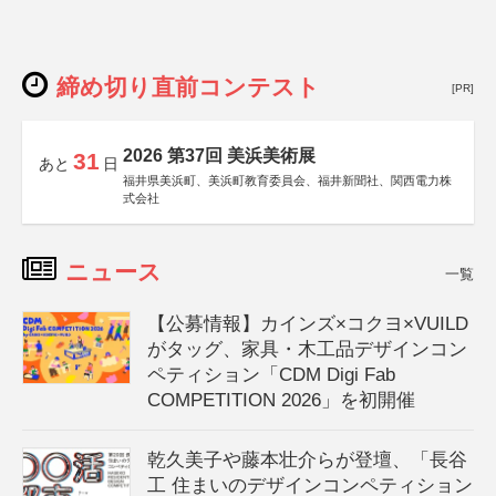
締め切り直前コンテスト
[PR]
2026 第37回 美浜美術展
31
あと
日
福井県美浜町、美浜町教育委員会、福井新聞社、関西電力株
式会社
ニュース
一覧
【公募情報】カインズ×コクヨ×VUILD
がタッグ、家具・木工品デザインコン
ペティション「CDM Digi Fab
COMPETITION 2026」を初開催
乾久美子や藤本壮介らが登壇、「長谷
工 住まいのデザインコンペティション