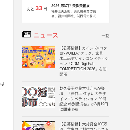
2026 第37回 美浜美術展
33
あと
日
福井県美浜町、美浜町教育委員
会、福井新聞社、関西電力株式会
社
ニュース
一覧
【公募情報】カインズ×コク
ヨ×VUILDがタッグ、家具・
木工品デザインコンペティシ
ョン「CDM Digi Fab
COMPETITION 2026」を初
開催
たは
乾久美子や藤本壮介らが登
壇、「長谷工 住まいのデザ
インコンペティション 20回
記念 特別講演会」が8月19日
に開催
[PR]
【公募情報】大賞賞金100万
円！学生向け創作コンテスト