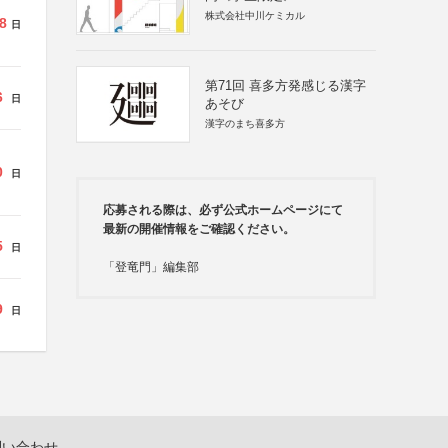
株式会社中川ケミカル
8
日
第71回 喜多方発感じる漢字
6
日
あそび
漢字のまち喜多方
0
日
応募される際は、必ず公式ホームページにて
最新の開催情報をご確認ください。
5
日
「登竜門」編集部
9
日
問い合わせ