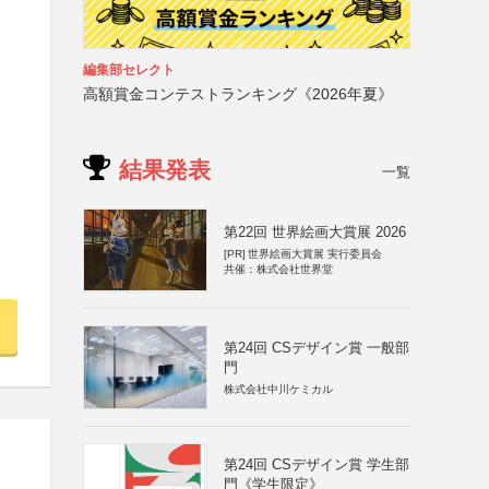
編集部セレクト
高額賞金コンテストランキング《2026年夏》
結果発表
一覧
第22回 世界絵画大賞展 2026
[PR]
世界絵画大賞展 実行委員会
共催：株式会社世界堂
第24回 CSデザイン賞 一般部
門
株式会社中川ケミカル
第24回 CSデザイン賞 学生部
門《学生限定》