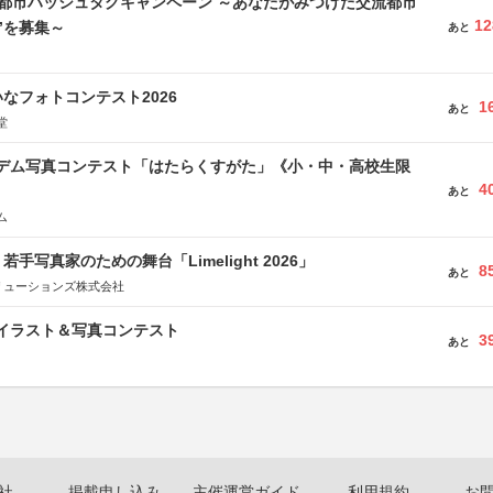
流都市ハッシュタグキャンペーン ～あなたがみつけた交流都市
12
”を募集～
あと
なフォトコンテスト2026
1
あと
堂
イデム写真コンテスト「はたらくすがた」《小・中・高校生限
4
あと
ム
手写真家のための舞台「Limelight 2026」
8
あと
リューションズ株式会社
修イラスト＆写真コンテスト
3
あと
社
掲載申し込み
主催運営ガイド
利用規約
お