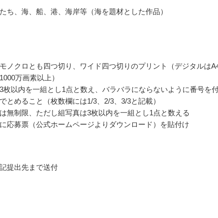
たち、海、船、港、海岸等（海を題材とした作品）
モノクロとも四つ切り、ワイド四つ切りのプリント（デジタルはA
1000万画素以上）
3枚以内を一組とし1点と数え、バラバラにならないように番号を
とめること（枚数欄には1/3、2/3、3/3と記載）
は無制限、ただし組写真は3枚以内を一組とし1点と数える
に応募票（公式ホームページよりダウンロード）を貼付け
記提出先まで送付