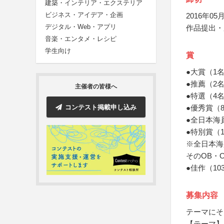
建築・インテリア・エクステリア
ビジネス・アイデア・企画
2016年05月
デジタル・Web・アプリ
作品提出・
音楽・エンタメ・レシピ
学生向け
賞
●大賞（1
●推薦（2
主催者の皆様へ
●特選（4
コンテスト掲載申し込み
●優秀賞（
●全日本海
●特別賞（
※全日本海
そのOB・
●佳作（1
募集内容
テーマにそ
【テーマ】