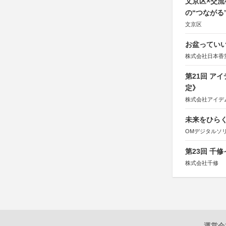
文京区×交
の“つながる
文京区
お盆っていい
株式会社日本香
第21回 ア
定》
株式会社アイデ
未来をひらく若
OMデジタルソ
第23回 千
株式会社千修
運営会