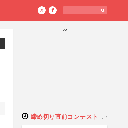
PR
締め切り直前コンテスト
[PR]