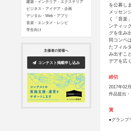
建築・インテリア・エクステリア
を公募し
ビジネス・アイデア・企画
メッセン
デジタル・Web・アプリ
く「音楽」
音楽・エンタメ・レシピ
ンティッ
学生向け
グを生み
同コンペ
たフィル
主催者の皆様へ
み出すこ
デアを広
コンテスト掲載申し込み
締切
2017年02月
作品提出・
賞
●グランプリ（