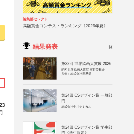
編集部セレクト
高額賞金コンテストランキング《2026年夏》
結果発表
一覧
第22回 世界絵画大賞展 2026
[PR]
世界絵画大賞展 実行委員会
共催：株式会社世界堂
第24回 CSデザイン賞 一般部
門
23
株式会社中川ケミカル
月
第24回 CSデザイン賞 学生部
門《学生限定》