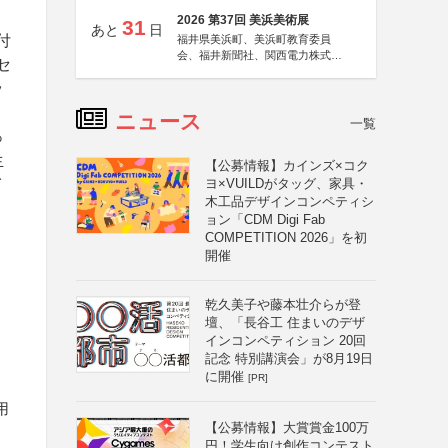
2026 第37回 美浜美術展
31
あと
日
付
福井県美浜町、美浜町教育委員
会、福井新聞社、関西電力株式会
セ
社
ッ
ニュース
一覧
っ
生
【公募情報】カインズ×コク
イ
ヨ×VUILDがタッグ、家具・
木工品デザインコンペティシ
ョン「CDM Digi Fab
COMPETITION 2026」を初
開催
乾久美子や藤本壮介らが登
壇、「長谷工 住まいのデザ
インコンペティション 20回
記念 特別講演会」が8月19日
に開催
[PR]
用
【公募情報】大賞賞金100万
円！学生向け創作コンテスト