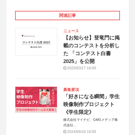
関連記事
ニュース
【お知らせ】登竜門に掲
載のコンテストを分析し
た 「コンテスト白書
2025」を公開
2025/03/17 10:00
募集要項
「好きになる瞬間」学生
映像制作プロジェクト
《学生限定》
株式会社マイナビ、GMOメディア株
式会社
特別協賛：株式会社JDN／コンテスト
2024/04/16 10:00