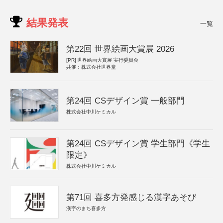
結果発表
一覧
第22回 世界絵画大賞展 2026
[PR]
世界絵画大賞展 実行委員会
共催：株式会社世界堂
第24回 CSデザイン賞 一般部門
株式会社中川ケミカル
第24回 CSデザイン賞 学生部門《学生
限定》
株式会社中川ケミカル
第71回 喜多方発感じる漢字あそび
漢字のまち喜多方