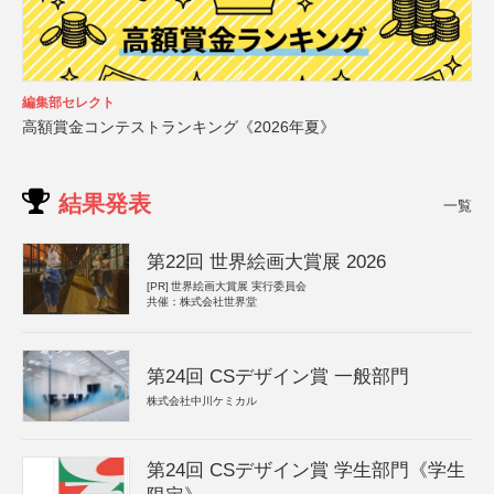
編集部セレクト
高額賞金コンテストランキング《2026年夏》
結果発表
一覧
第22回 世界絵画大賞展 2026
[PR]
世界絵画大賞展 実行委員会
共催：株式会社世界堂
第24回 CSデザイン賞 一般部門
株式会社中川ケミカル
第24回 CSデザイン賞 学生部門《学生