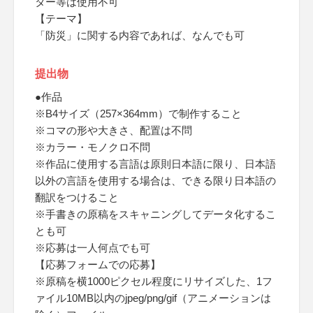
ター等は使用不可
【テーマ】
「防災」に関する内容であれば、なんでも可
提出物
●作品
※B4サイズ（257×364mm）で制作すること
※コマの形や大きさ、配置は不問
※カラー・モノクロ不問
※作品に使用する言語は原則日本語に限り、日本語
以外の言語を使用する場合は、できる限り日本語の
翻訳をつけること
※手書きの原稿をスキャニングしてデータ化するこ
とも可
※応募は一人何点でも可
【応募フォームでの応募】
※原稿を横1000ピクセル程度にリサイズした、1フ
ァイル10MB以内のjpeg/png/gif（アニメーションは